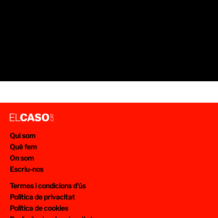
Qui som
Què fem
On som
Escriu-nos
Termes i condicions d’ús
Política de privacitat
Política de cookies