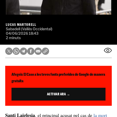
LUCAS MARTORELL
Sabadell (Vallès Occidental)
04/06/2026 18:43
2 minuts
Afegeix El Caso a les teves fonts preferides de Google de manera
gratuïta
ACTIVAR ARA →
Santi Laiglesia
, el principal acusat pel cas de
la mort