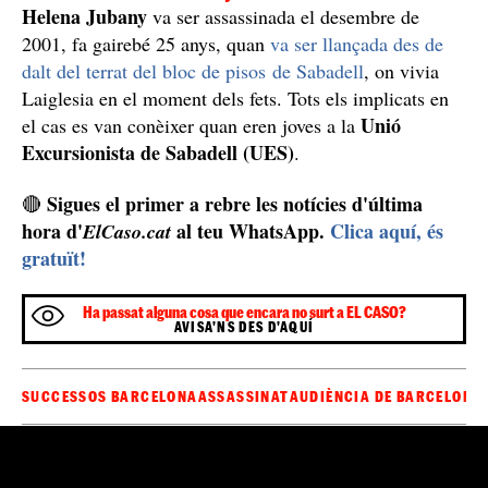
Helena Jubany
va ser assassinada el desembre de
2001, fa gairebé 25 anys, quan
va ser llançada des de
dalt del terrat del bloc de pisos de Sabadell
, on vivia
Laiglesia en el moment dels fets. Tots els implicats en
Unió
el cas es van conèixer quan eren joves a la
Excursionista de Sabadell (UES)
.
Sigues el primer a rebre les notícies d'última
🔴
hora d'
al teu WhatsApp.
Clica aquí, és
ElCaso.cat
gratuït!
Ha passat alguna cosa que encara no surt a EL CASO?
AVISA'NS DES D'AQUÍ
SUCCESSOS BARCELONA
ASSASSINAT
AUDIÈNCIA DE BARCELONA