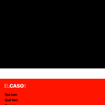
Qui som
Què fem