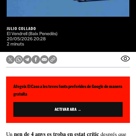
JULIO COLLADO
El Vendrell (Baix Penedès)
20/05/2026 20:28
2 minuts
Afegeix El Caso a les teves fonts preferides de Google de manera
gratuïta
ACTIVAR ARA →
nen de 4 anys es troba en estat crític
Un
després que