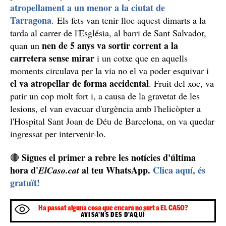
atropellament a un menor a la ciutat de
Tarragona
. Els fets van tenir lloc aquest dimarts a la
tarda al carrer de l'Església, al barri de Sant Salvador,
nen de 5 anys va sortir corrent a la
quan un
carretera sense mirar
i un cotxe que en aquells
moments circulava per la via no el va poder esquivar i
el va atropellar de forma accidental
. Fruit del xoc, va
patir un cop molt fort i, a causa de la gravetat de les
lesions, el van evacuar d'urgència amb l'helicòpter a
l'Hospital Sant Joan de Déu de Barcelona, on va quedar
ingressat per intervenir-lo.
Sigues el primer a rebre les notícies d'última
🔴
hora d'
al teu WhatsApp.
Clica aquí, és
ElCaso.cat
gratuït!
Ha passat alguna cosa que encara no surt a EL CASO?
AVISA'NS DES D'AQUÍ