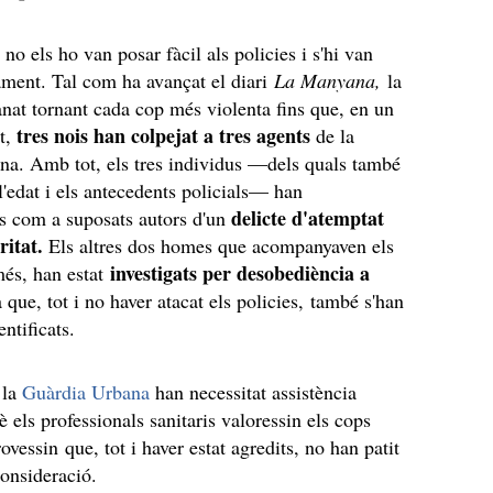
 no els ho van posar fàcil als policies i s'hi van
ment. Tal com ha avançat el diari
La Manyana,
la
 anat tornant cada cop més violenta fins que, en un
tres nois han colpejat a tres agents
t,
de la
na. Amb tot, els tres individus —dels quals també
l'edat i els antecedents policials— han
delicte d'atemptat
ts com a suposats autors d'un
ritat.
Els altres dos homes que acompanyaven els
investigats per desobediència a
més, han estat
a que, tot i no haver atacat els policies, també s'han
entificats.
 la
Guàrdia Urbana
han necessitat assistència
 els professionals sanitaris valoressin els cops
ovessin que, tot i haver estat agredits, no han patit
consideració.