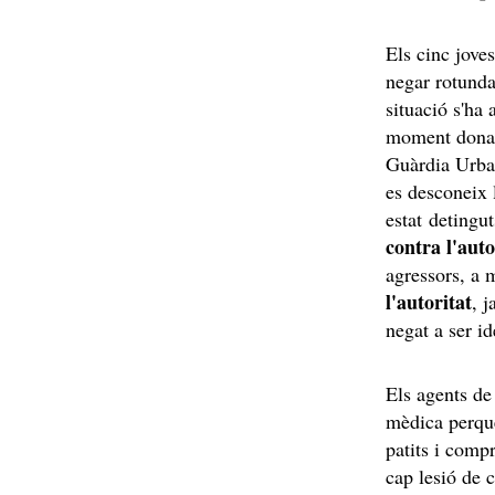
Els cinc joves
negar rotunda
situació s'ha
moment dona
Guàrdia Urba
es desconeix 
estat detingu
contra l'auto
agressors, a 
l'autoritat
, j
negat a ser id
Els agents de
mèdica perquè
patits i compr
cap lesió de 