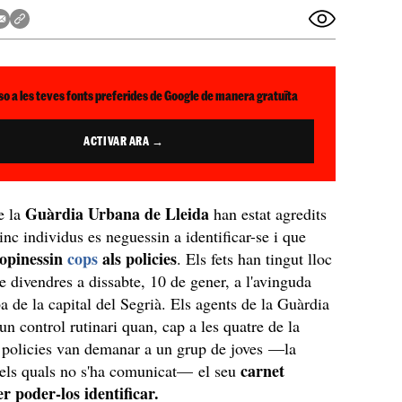
so a les teves fonts preferides de Google de manera gratuïta
ACTIVAR ARA →
Guàrdia Urbana de Lleida
e la
han estat agredits
inc individus es neguessin a identificar-se i que
ropinessin
cops
als policies
. Els fets han tingut lloc
e divendres a dissabte, 10 de gener, a l'avinguda
ba de la capital del Segrià. Els agents de la Guàrdia
un control rutinari quan, cap a les quatre de la
 policies van demanar a un grup de joves —la
carnet
dels quals no s'ha comunicat— el seu
er poder-los identificar.