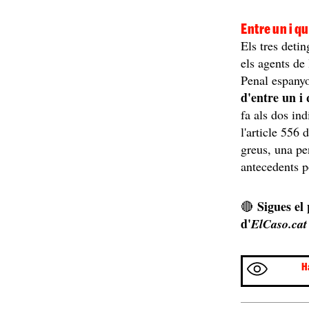
Entre un i q
Els tres detin
els agents de 
Penal espanyol
d'entre un i 
fa als dos ind
l'article 556
greus, una pe
antecedents p
Sigues el
🔴
d'
ElCaso.cat
H