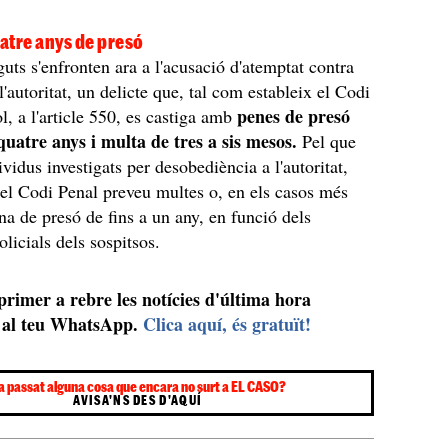
uatre anys de presó
guts s'enfronten ara a l'acusació d'atemptat contra
l'autoritat, un delicte que, tal com estableix el Codi
penes de presó
, a l'article 550, es castiga amb
quatre anys i multa de tres a sis mesos.
Pel que
ividus investigats per desobediència a l'autoritat,
 del Codi Penal preveu multes o, en els casos més
na de presó de fins a un any, en funció dels
olicials dels sospitsos.
 primer a rebre les notícies d'última hora
al teu WhatsApp.
Clica aquí, és gratuït!
a passat alguna cosa que encara no surt a EL CASO?
AVISA'NS DES D'AQUÍ