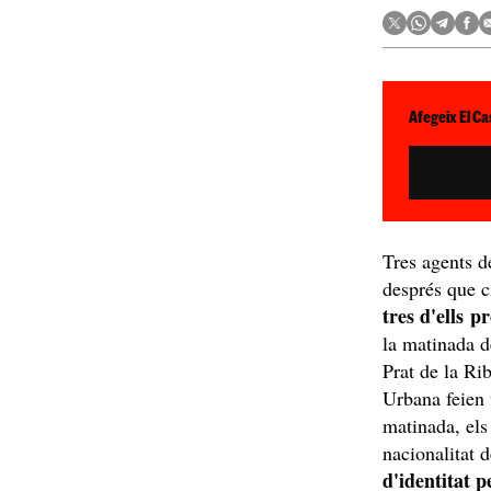
Afegeix El Ca
Tres agents d
després que c
tres d'ells p
la matinada d
Prat de la Ri
Urbana feien 
matinada, els
nacionalitat 
d'identitat p