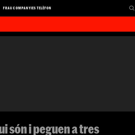
FRAU COMPANYIES TELÈFON
ui són i peguen a tres