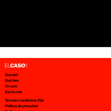
Qui som
Què fem
On som
Escriu-nos
Termes i condicions d’ús
Política de privacitat