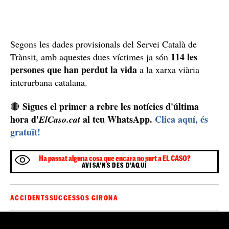
Segons les dades provisionals del Servei Català de
114 les
Trànsit, amb aquestes dues víctimes ja són
persones que han perdut la vida
a la xarxa viària
interurbana catalana.
Sigues el primer a rebre les notícies d'última
🔴
hora d'
al teu WhatsApp.
Clica aquí, és
ElCaso.cat
gratuït!
Ha passat alguna cosa que encara no surt a EL CASO?
AVISA'NS DES D'AQUÍ
ACCIDENTS
SUCCESSOS GIRONA