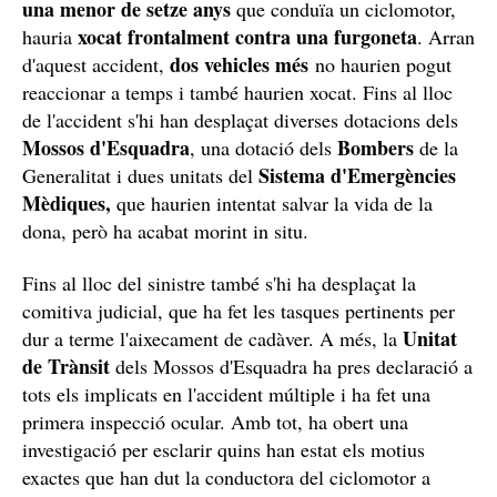
una menor de setze anys
que conduïa un ciclomotor,
xocat frontalment contra una furgoneta
hauria
. Arran
dos vehicles més
d'aquest accident,
no haurien pogut
reaccionar a temps i també haurien xocat. Fins al lloc
de l'accident s'hi han desplaçat diverses dotacions dels
Mossos d'Esquadra
Bombers
, una dotació dels
de la
Sistema d'Emergències
Generalitat i dues unitats del
Mèdiques,
que haurien intentat salvar la vida de la
dona, però ha acabat morint in situ.
Fins al lloc del sinistre també s'hi ha desplaçat la
comitiva judicial, que ha fet les tasques pertinents per
Unitat
dur a terme l'aixecament de cadàver. A més, la
de Trànsit
dels Mossos d'Esquadra ha pres declaració a
tots els implicats en l'accident múltiple i ha fet una
primera inspecció ocular. Amb tot, ha obert una
investigació per esclarir quins han estat els motius
exactes que han dut la conductora del ciclomotor a