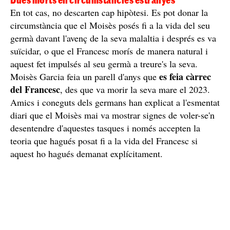
Dues morts en circumstàncies estranyes