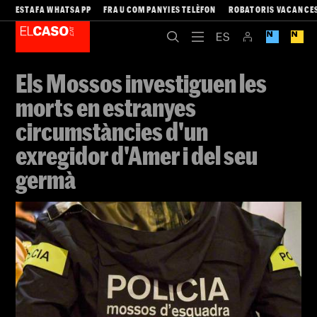
ESTAFA WHATSAPP
FRAU COMPANYIES TELÈFON
ROBATORIS VACANCE
Els Mossos investiguen les
morts en estranyes
circumstàncies d'un
exregidor d'Amer i del seu
germà