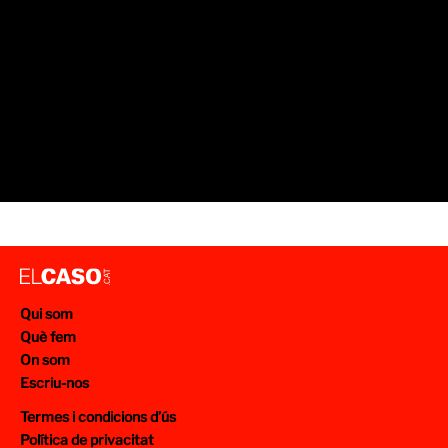
Qui som
Què fem
On som
Escriu-nos
Termes i condicions d’ús
Política de privacitat