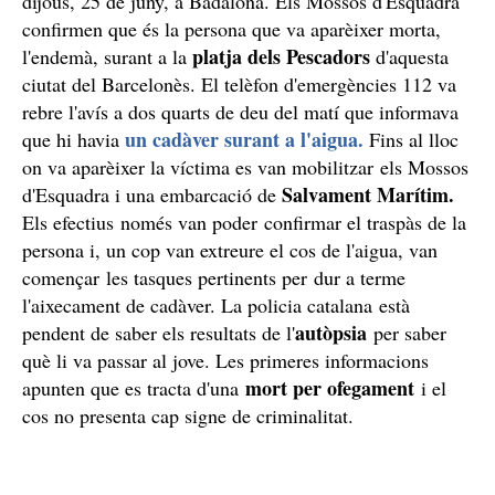
dijous, 25 de juny, a Badalona. Els Mossos d'Esquadra
confirmen que és la persona que va aparèixer morta,
platja dels Pescadors
l'endemà, surant a la
d'aquesta
ciutat del Barcelonès. El telèfon d'emergències 112 va
rebre l'avís a dos quarts de deu del matí que informava
un cadàver surant a l'aigua.
que hi havia
Fins al lloc
on va aparèixer la víctima es van mobilitzar els Mossos
Salvament Marítim.
d'Esquadra i una embarcació de
Els efectius només van poder confirmar el traspàs de la
persona i, un cop van extreure el cos de l'aigua, van
començar les tasques pertinents per dur a terme
l'aixecament de cadàver. La policia catalana està
autòpsia
pendent de saber els resultats de l'
per saber
què li va passar al jove. Les primeres informacions
mort per ofegament
apunten que es tracta d'una
i el
cos no presenta cap signe de criminalitat.