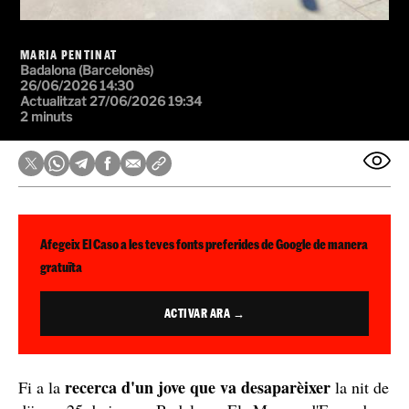
MARIA PENTINAT
Badalona (Barcelonès)
26/06/2026 14:30
Actualitzat 27/06/2026 19:34
2 minuts
Afegeix El Caso a les teves fonts preferides de Google de manera
gratuïta
ACTIVAR ARA →
recerca d'un jove que va desaparèixer
Fi a la
la nit de