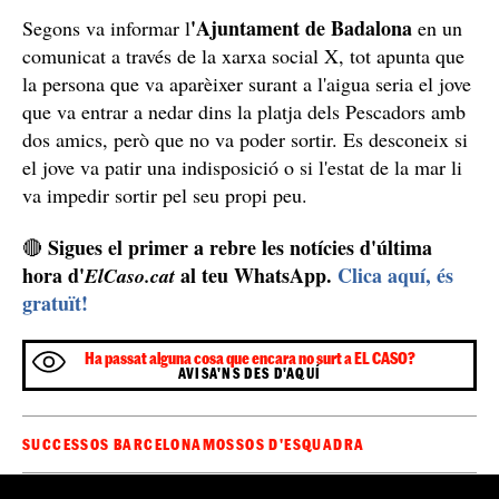
'Ajuntament de Badalona
Segons va informar l
en un
comunicat a través de la xarxa social X, tot apunta que
la persona que va aparèixer surant a l'aigua seria el jove
que va entrar a nedar dins la platja dels Pescadors amb
dos amics, però que no va poder sortir. Es desconeix si
el jove va patir una indisposició o si l'estat de la mar li
va impedir sortir pel seu propi peu.
Sigues el primer a rebre les notícies d'última
🔴
hora d'
al teu WhatsApp.
Clica aquí, és
ElCaso.cat
gratuït!
Ha passat alguna cosa que encara no surt a EL CASO?
AVISA'NS DES D'AQUÍ
SUCCESSOS BARCELONA
MOSSOS D'ESQUADRA