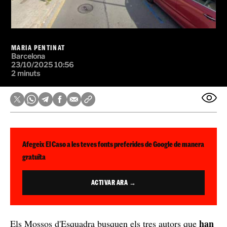
MARIA PENTINAT
Barcelona
23/10/2025 10:56
2 minuts
Afegeix El Caso a les teves fonts preferides de Google de manera
gratuïta
ACTIVAR ARA →
han
Els Mossos d'Esquadra busquen els tres autors que