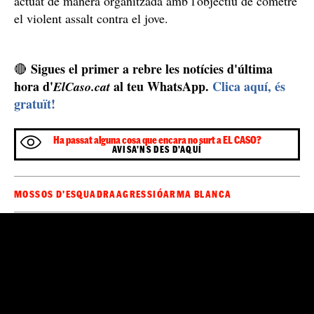
actuat de manera organitzada amb l'objectiu de cometre
el violent assalt contra el jove.
Sigues el primer a rebre les notícies d'última
🔴
hora d'
al teu WhatsApp.
Clica aquí, és
ElCaso.cat
gratuït!
Ha passat alguna cosa que encara no surt a EL CASO?
AVISA'NS DES D'AQUÍ
MOSSOS D'ESQUADRA
AGRESSIÓ
ARMA BLANCA