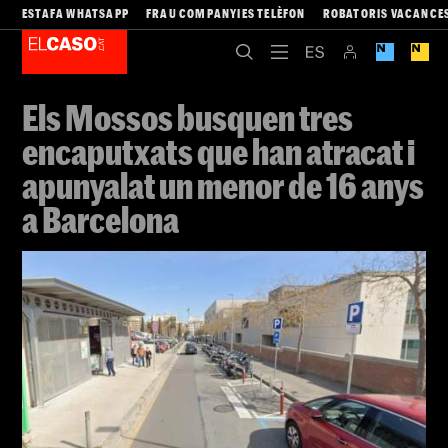
ESTAFA WHATSAPP
FRAU COMPANYIES TELÈFON
ROBATORIS VACANCE
Els Mossos busquen tres
encaputxats que han atracat i
apunyalat un menor de 16 anys
a Barcelona