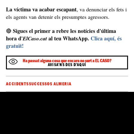
Detenció / Guàrdia Civil
Els fets van succeir dijous de la passada setmana, quan
retenir la dona contra la
els dos detinguts van decidir
seva voluntat a l'habitatge on convivien
. Els acusats
la van segrestar amb la intenció que la víctima accedís
La
a mantenir relacions sexuals amb ells, segons
Ideal.
dona s'hi va negar per activa i per passiva
i els
acusats van acabar agredint-la sexualment a la força.