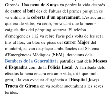
nena de 8 anys
Gironès. Una
va perdre la vida després
caure al buit
de
des de l'altura del primer pis quan es
coberta d'un aparcament
va enfilar a la
. L'estructura,
que era de vidre, va cedir, provocant que la menor
caigués dins del pàrquing soterrat. El telèfon
d'emergències 112 va rebre l'avís pels volts de les set i
carrer Major
fins al lloc, un bloc de pisos del
del
municipi, es van desplaçar ambulàncies del Sistema
SEM
d'Emergències Mèdiques (
), dotacions dels
Bombers de la Generalitat
Mossos
i patrulles tant dels
d'Esquadra
Policia Local
com de la
. A l'arribada dels
efectius la nena encara era amb vida, tot i que molt
Hospital Josep
greu, i la van evacuar d'urgència a l'
Trueta de Girona
on va acabar sucumbint a les seves
ferides.