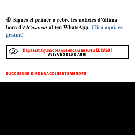
Sigues el primer a rebre les notícies d'última
🔴
hora d'
al teu WhatsApp.
Clica aquí, és
ElCaso.cat
gratuït!
Ha passat alguna cosa que encara no surt a EL CASO?
AVISA'NS DES D'AQUÍ
SUCCESSOS GIRONA
ACCIDENTS
MENORS