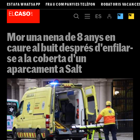
ESTAFA WHATSAPP
FRAU COMPANYIES TELÈFON
ROBATORIS VACANCE
Mor una nena de 8 anys en
caure al buit després d'enfilar-
se a la coberta d'un
aparcament a Salt