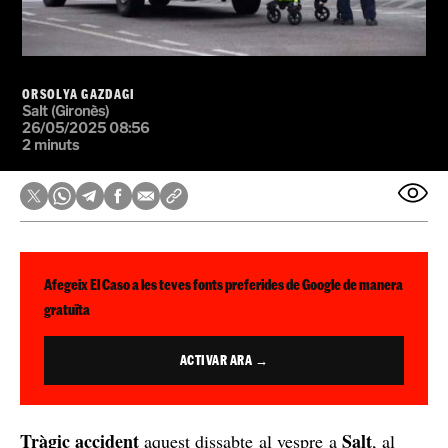
ORSOLYA GAZDAGI
Salt (Gironès)
26/05/2025 08:56
2 minuts
Afegeix El Caso a les teves fonts preferides de Google de manera
gratuïta
ACTIVAR ARA →
Tràgic accident
Salt
aquest dissabte al vespre a
, al