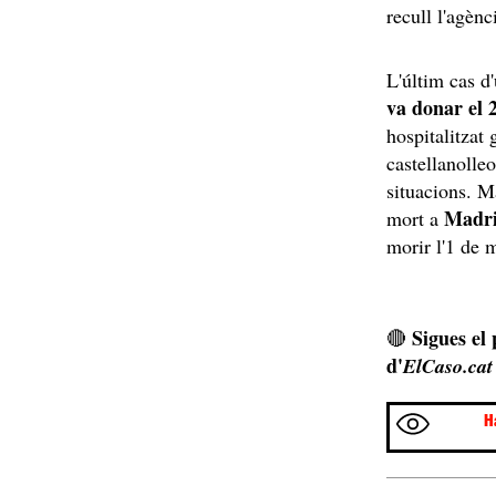
recull l'agènc
L'últim cas d
va donar el
hospitalitzat 
castellanolle
situacions. M
Madr
mort a
morir l'1 de 
Sigues el
🔴
d'
ElCaso.cat
H