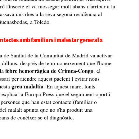
ò l'insecte el va mossegar molt abans d'arribar a la
passava uns dies a la seva segona residència al
Buenasbodas, a Toledo.
ntactes amb familiars i malestar general a
a de Sanitat de la Comunitat de Madrid va activar
 dilluns, després de tenir coneixement que l'home
febre hemorràgica de Crimea-Congo
 la
, el
ssari per atendre aquest pacient i evitar nous
greu malaltia
uesta
. En aquest marc, fonts
n explicar a Europa Press que el seguiment oportú
s persones que han estat contacte (familiar o
 del malalt apunta que no s'ha produït una
bans de conèixer-se el diagnòstic.