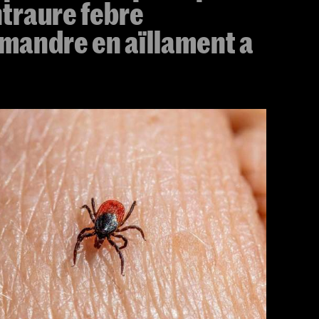
traure febre
omandre en aïllament a