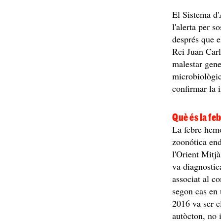
El Sistema d'
l'alerta per 
després que e
Rei Juan Car
malestar gene
microbiològi
confirmar la 
Què és la fe
La febre hem
zoonótica end
l'Orient Mitj
va diagnostic
associat al c
segon cas en 
2016 va ser e
autòcton, no 