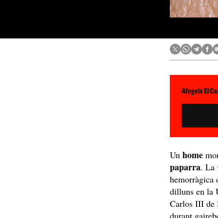
Afegeix El Ca
home
Un
mo
paparra
. La 
hemorràgica 
dilluns en la
Carlos III de 
durant gaireb