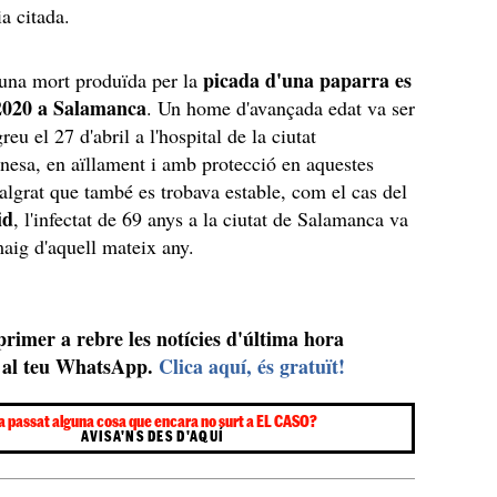
ia citada.
picada d'una paparra es
'una mort produïda per la
 2020 a Salamanca
. Un home d'avançada edat va ser
greu el 27 d'abril a l'hospital de la ciutat
onesa, en aïllament i amb protecció en aquestes
algrat que també es trobava estable, com el cas del
id
, l'infectat de 69 anys a la ciutat de Salamanca va
maig d'aquell mateix any.
 primer a rebre les notícies d'última hora
al teu WhatsApp.
Clica aquí, és gratuït!
a passat alguna cosa que encara no surt a EL CASO?
AVISA'NS DES D'AQUÍ