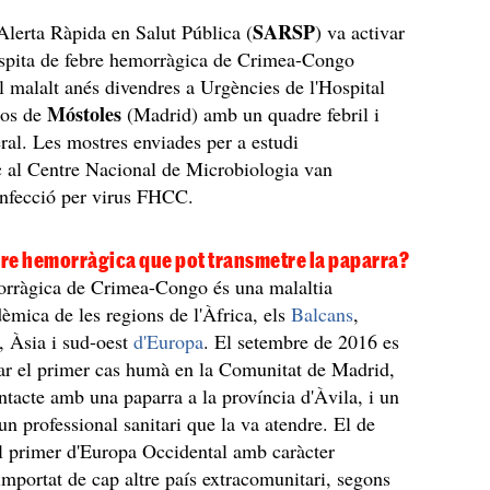
SARSP
Alerta Ràpida en Salut Pública (
) va activar
sospita de febre hemorràgica de Crimea-Congo
l malalt anés divendres a Urgències de l'Hospital
Móstoles
los de
(Madrid) amb un quadre febril i
ral. Les mostres enviades per a estudi
c al Centre Nacional de Microbiologia van
infecció per virus FHCC.
bre hemorràgica que pot transmetre la paparra?
orràgica de Crimea-Congo és una malaltia
èmica de les regions de l'Àfrica, els
Balcans
,
à, Àsia i sud-oest
d'Europa
. El setembre de 2016 es
ar el primer cas humà en la Comunitat de Madrid,
ontacte amb una paparra a la província d'Àvila, i un
un professional sanitari que la va atendre. El de
l primer d'Europa Occidental amb caràcter
importat de cap altre país extracomunitari, segons