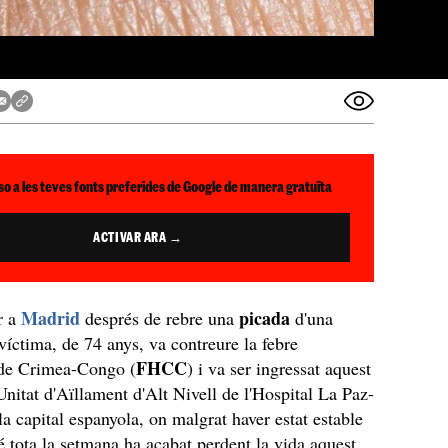
so a les teves fonts preferides de Google de manera gratuïta
ACTIVAR ARA →
Madrid
picada
r a
després de rebre una
d'una
víctima, de 74 anys, va contreure la febre
FHCC
de Crimea-Congo (
) i va ser ingressat aquest
 Unitat d'Aïllament d'Alt Nivell de l'Hospital La Paz-
la capital espanyola, on malgrat haver estat estable
é tota la setmana ha acabat perdent la vida aquest