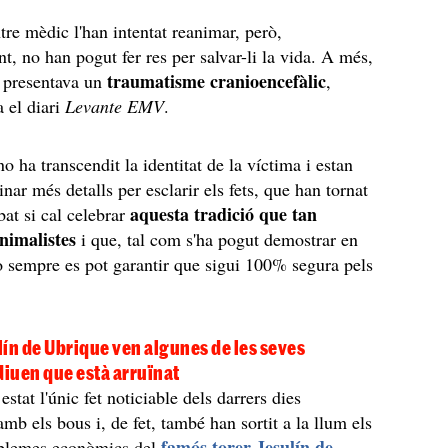
tre mèdic l'han intentat reanimar, però,
, no han pogut fer res per salvar-li la vida. A més,
traumatisme cranioencefàlic
 presentava un
,
 el diari
Levante EMV
.
 ha transcendit la identitat de la víctima i estan
inar més detalls per esclarir els fets, que han tornat
aquesta tradició que tan
bat si cal celebrar
animalistes
i que, tal com s'ha pogut demostrar en
o sempre es pot garantir que sigui 100% segura pels
ulín de Ubrique ven algunes de les seves
diuen que està arruïnat
stat l'únic fet noticiable dels darrers dies
mb els bous i, de fet, també han sortit a la llum els
famós torer Jesulín de
oblemes econòmics del