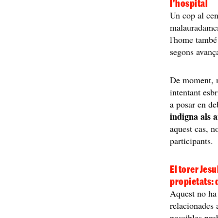
l'hospital
Un cop al cen
malauradament
l'home també
segons avança
De moment, no
intentant esbr
a posar en de
indigna als 
aquest cas, n
participants.
El torer Jes
propietats: 
Aquest no ha e
relacionades a
possibles pr