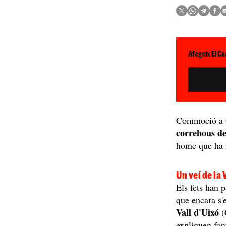
Afegeix El Ca
Commoció a O
correbous des
home que ha r
Un veí de la
Els fets han p
que encara s'
Vall d'Uixó
(
expliquen fon