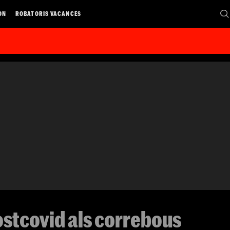
ON
ROBATORIS VACANCES
ostcovid als correbous