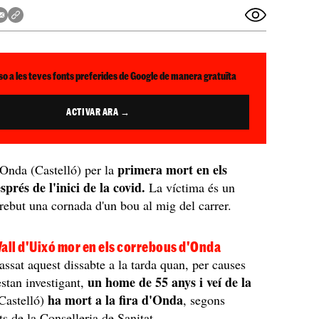
so a les teves fonts preferides de Google de manera gratuïta
ACTIVAR ARA →
primera mort en els
nda (Castelló) per la
prés de l'inici de la covid.
La víctima és un
ebut una cornada d'un bou al mig del carrer.
 Vall d'Uixó mor en els correbous d'Onda
assat aquest dissabte a la tarda quan, per causes
un home de 55 anys i veí de la
estan investigant,
ha mort a la fira d'Onda
Castelló)
, segons
ts de la Conselleria de Sanitat.