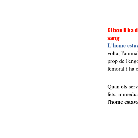
El bou li ha
sang
L'home estav
volta, l'anim
prop de l'engo
femoral i ha 
Quan els serv
fets, immediat
home estava
l'