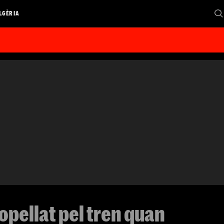
LGÈRIA
pellat pel tren quan