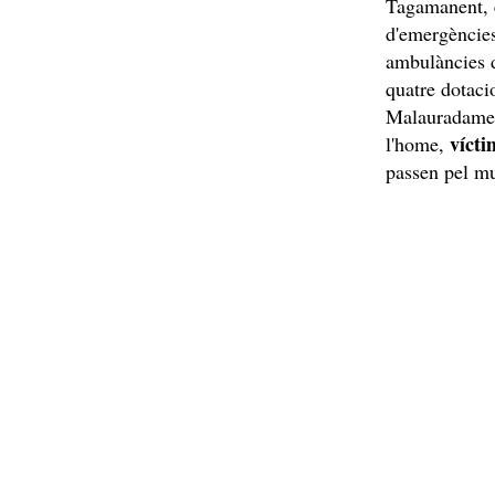
Tagamanent, e
d'emergències
ambulàncies 
quatre dotaci
Malauradament
víct
l'home,
passen pel m