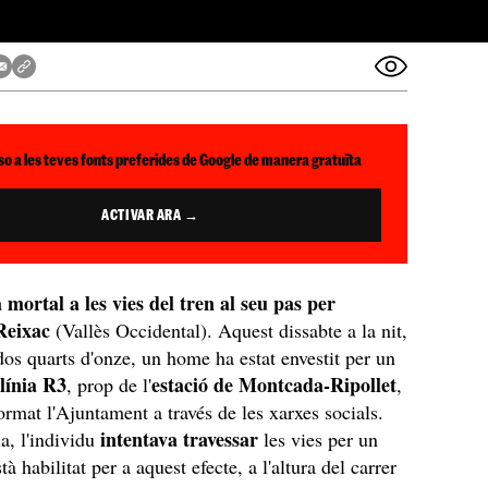
so a les teves fonts preferides de Google de manera gratuïta
ACTIVAR ARA →
mortal a les vies del tren al seu pas per
Reixac
(Vallès Occidental). Aquest dissabte a la nit,
 dos quarts d'onze, un home ha estat envestit per un
línia R3
estació de Montcada-Ripollet
, prop de l'
,
ormat l'Ajuntament a través de les xarxes socials.
intentava travessar
a, l'individu
les vies per un
tà habilitat per a aquest efecte, a l'altura del carrer