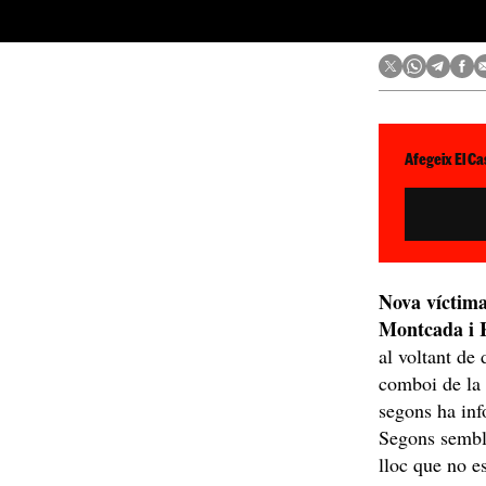
Afegeix El Ca
Nova víctima 
Montcada i 
al voltant de
comboi de la
segons ha inf
Segons sembl
lloc que no es