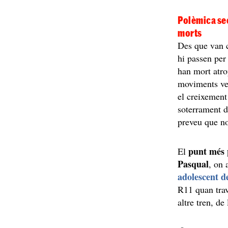
Polèmica sec
morts
Des que van c
hi passen per
han mort atrop
moviments ve
el creixement
soterrament de
preveu que no
punt més 
El
Pasqual
, on 
adolescent d
R11 quan tra
altre tren, de