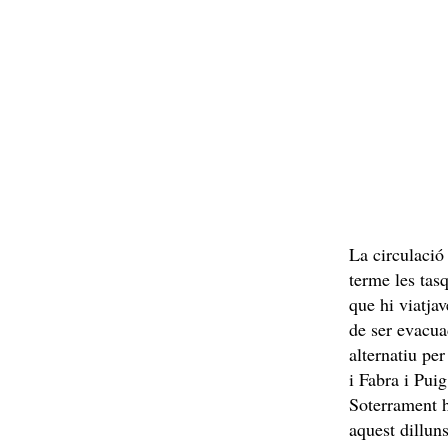
La circulació
terme les tasq
que hi viatjav
de ser evacuad
alternatiu pe
i Fabra i Pui
Soterrament h
aquest dillun