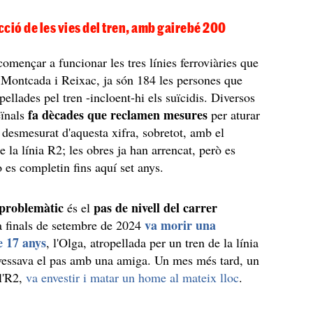
ció de les vies del tren, amb gairebé 200
omençar a funcionar les tres línies ferroviàries que
 Montcada i Reixac, ja són 184 les persones que
ellades pel tren -incloent-hi els suïcidis. Diversos
fa dècades que reclamen mesures
ïnals
per aturar
 desmesurat d'aquesta xifra, sobretot, amb el
 la línia R2; les obres ja han arrencat, però es
 es completin fins aquí set anys.
problemàtic
pas de nivell del carrer
és el
va morir una
a finals de setembre de 2024
e 17 anys
, l'Olga, atropellada per un tren de la línia
vessava el pas amb una amiga. Un mes més tard, un
 l'R2,
va envestir i matar un home al mateix lloc
.