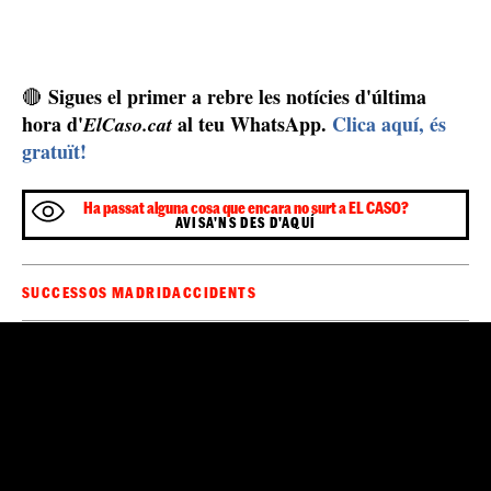
Sigues el primer a rebre les notícies d'última
🔴
hora d'
al teu WhatsApp.
Clica aquí, és
ElCaso.cat
gratuït!
Ha passat alguna cosa que encara no surt a EL CASO?
AVISA'NS DES D'AQUÍ
SUCCESSOS MADRID
ACCIDENTS