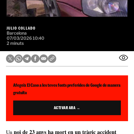
JULIO COLLADO
Barcelona
07/03/2026 10:40
2 minuts
Afegeix El Caso a les teves fonts preferides de Google de manera
gratuïta
ACTIVAR ARA →
noi de 23 anys ha mort en un tràgic accident
Un