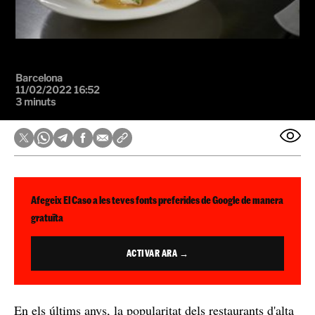
Barcelona
11/02/2022 16:52
3 minuts
Afegeix El Caso a les teves fonts preferides de Google de manera
gratuïta
ACTIVAR ARA →
En els últims anys, la popularitat dels restaurants d'alta