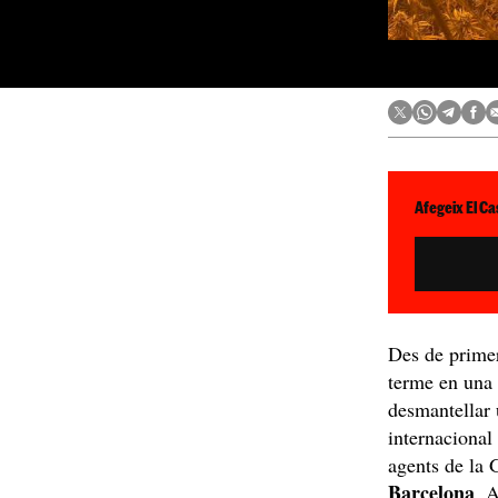
Afegeix El Ca
Des de primer
terme en una
desmantellar 
internacional
agents de la 
Barcelona
, 