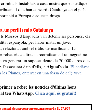
 criminals instal·lats a casa nostra que es dediquen
marihuana i que han convertit Catalunya en el país
xportació a Europa d'aquesta droga.
, un perill real a Catalunya
els Mossos d'Esquadra van detenir sis persones, els
alitat espanyola, per haver matat un jove,
 relacionat amb el tràfic de marihuana. Es
r robatoris a altres narcotraficants i un negoci no
es va generar un suposat deute de 70.000 euros que
Aiguafreda
 l'assassinat d'un d'ells, a
.
El cadàver
a les Planes, enterrat en una fossa de calç viva.
 primer a rebre les notícies d'última hora
al teu WhatsApp.
Clica aquí, és gratuït!
a passat alguna cosa que encara no surt a EL CASO?