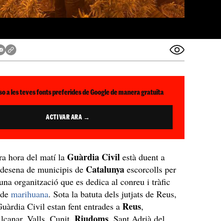
so a les teves fonts preferides de Google de manera gratuïta
ACTIVAR ARA →
Guàrdia
Civil
a hora del matí la
està duent a
Catalunya
 desena de municipis de
escorcolls per
una organització que es dedica al conreu i tràfic
 de
marihuana
. Sota la batuta dels jutjats de Reus,
Reus
Guàrdia Civil estan fent entrades a
,
Riudoms
Alcanar, Valls, Cunit,
, Sant Adrià del