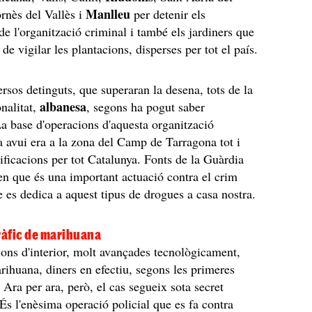
Manlleu
rnès del Vallès i
per detenir els
de l'organització criminal i també els jardiners que
de vigilar les plantacions, disperses per tot el país.
ersos detinguts, que superaran la desena, tots de la
albanesa
nalitat,
, segons ha pogut saber
La base d'operacions d'aquesta organització
 avui era a la zona del Camp de Tarragona tot i
ificacions per tot Catalunya. Fonts de la Guàrdia
en que és una important actuació contra el crim
e es dedica a aquest tipus de drogues a casa nostra.
ràfic de marihuana
ions d'interior, molt avançades tecnològicament,
arihuana, diners en efectiu, segons les primeres
 Ara per ara, però, el cas segueix sota secret
 És l'enèsima operació policial que es fa contra