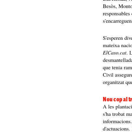
Besòs, Monto
responsables 
s'encarreguen 
S'esperen div
mateixa nacio
ElCaso.cat
. 
desmantellada
que tenia ram
Civil assegur
organitzat qu
Nou cop al t
A les plantac
s'ha trobat m
informacions.
d'actuacions.