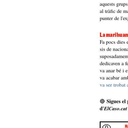
aquests grups
al tràfic de 
punter de l'e
La marihuana
Fa pocs dies 
sis de nacion
suposadament,
dedicaven a fe
va anar bé i 
va acabar amb
va ser trobat 
Sigues el
🔴
d'
ElCaso.cat
H