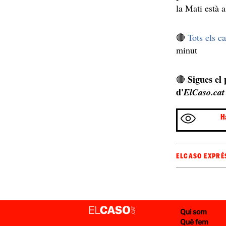
la Mati està a
🔴
Tots els c
minut
Sigues el
🔴
d'
ElCaso.cat
H
ELCASO EXPRÉ
Qui som
Què fem