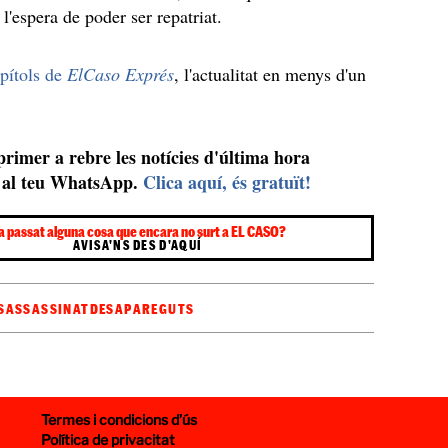
 l'espera de poder ser repatriat.
apítols de
ElCaso Exprés
, l'actualitat en menys d'un
 primer a rebre les notícies d'última hora
al teu WhatsApp.
Clica aquí, és gratuït!
a passat alguna cosa que encara no surt a EL CASO?
AVISA'NS DES D'AQUÍ
S
ASSASSINAT
DESAPAREGUTS
Termes i condicions d’ús
Política de privacitat