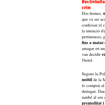
Dos treballa
crim
u
Dos homes,
que va ser ac
confessar el c
la intenció d
pertinences, 
fins a matar-
amagar en una
e
van decidir
l'hotel.
Segons la Po
mòbil
de la M
lo comprat al
detingut. Dura
també al seu 
premeditat i