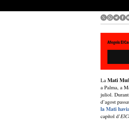
Afegeix El Ca
Mati Mu
La
a Palma, a Ma
juliol. Duran
d’agost passat
la Mati havi
capítol d’
ElC