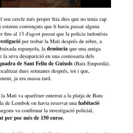
l seu cercle més proper feia dies que no tenia cap
 i estaven convençuts que li havia passat alguna
r fins al 13 d'agost passat que la policia indonèsia
vestigació
per trobar la Mati després de rebre, a
denúncia
mbaixada espanyola, la
que una amiga
re la seva desaparició en una comissaria dels
uadra de Sant Feliu de Guíxols
(Baix Empordà).
ocalitzar dues setmanes després, tot i que,
ment, ja era massa tard.
 la Mati va aparèixer enterrat a la platja de Batu
habitació
lla de Lombok on havia reservat una
segons va confirmar la investigació policial,
at per poc més de 150 euros
.