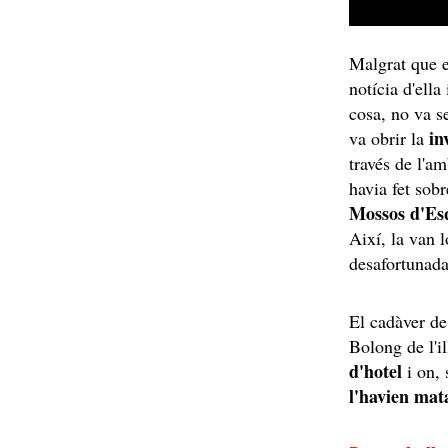
Malgrat que e
notícia d'ella
cosa, no va se
in
va obrir la
través de l'a
havia fet sob
Mossos d'Esq
Així, la van l
desafortunada
El cadàver de
Bolong de l'i
d'hotel
i on, 
l'havien mat