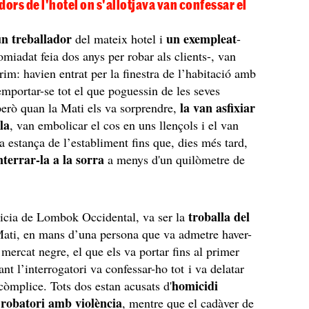
dors de l'hotel on s'allotjava van confessar el
n treballador
un exempleat
del mateix hotel i
-
omiadat feia dos anys per robar als clients-, van
rim: havien entrat per la finestra de l’habitació amb
'emportar-se tot el que poguessin de les seves
la van asfixiar
però quan la Mati els va sorprendre,
la
, van embolicar el cos en uns llençols i el van
 estança de l’establiment fins que, dies més tard,
nterrar-la a la sorra
a menys d'un quilòmetre de
troballa del
licia de Lombok Occidental, va ser la
ati, en mans d’una persona que va admetre haver-
 mercat negre, el que els va portar fins al primer
nt l’interrogatori va confessar-ho tot i va delatar
homicidi
còmplice. Tots dos estan acusats d'
 robatori amb violència
, mentre que el cadàver de