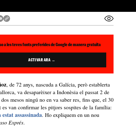
so a les teves fonts preferides de Google de manera gratuïta
ACTIVAR ARA →
ñoz
, de 72 anys, nascuda a Galícia, però establerta
llorca, va desaparèixer a Indonèsia el passat 2 de
t dos mesos ningú no en va saber res, fins que, el 30
 es van confirmar les pitjors sospites de la família:
a estat assassinada
. Ho expliquem en un nou
aso Exprés
.