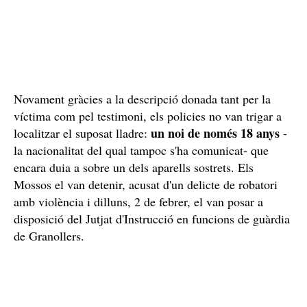
L'endemà, menys de 24 hores després, els Mossos
d'Esquadra van ser requerits novament per un robatori,
en aquest cas, amb violència. Pels volts d'un quart de
vuit del matí, un testimoni va alertar al telèfon
d'emergències 112 que havia vist una agressió a la zona
polígon industrial del Ramassar
d'oci del
. En arribar-
hi, la patrulla només va trobar la víctima, un home, que
colpejar
va explicar que li acabaven de
i li havien
sostret dos telèfons mòbils.