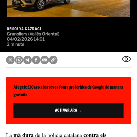
ORSOLYA GAZDAGI
Granollers (Vallès Oriental)
04/02/2026 14:01
2 minuts
Afegeix El Caso a les teves fonts preferides de Google de manera
gratuïta
ACTIVAR ARA →
mà dura
contra els
La
de la policia catalana