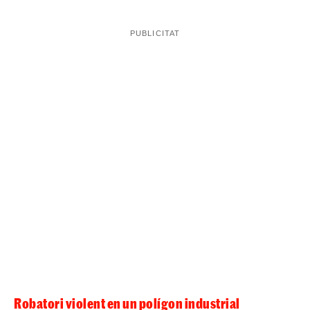
dependentes de la botiga on va tenir lloc el furt, els
agents van poder localitzar els sospitosos i detenir-los
in fraganti
al mateix restaurant. Dins de la bossa també
hi havia diners en efectius, que els delinqüents encara
no havien tingut temps de gastar-se, i tot va ser retornat
a la seva propietària, alhora que els lladres quedaven
detinguts
.