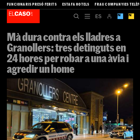
FUNCIONARIS PRESÓ FERITS
ESTAFA HOTELS
FRAU COMPANYIES TELÈ
Mà dura contra els lladres a
Granollers: tres detinguts en
24 hores per robar a una àvia i
agredir un home