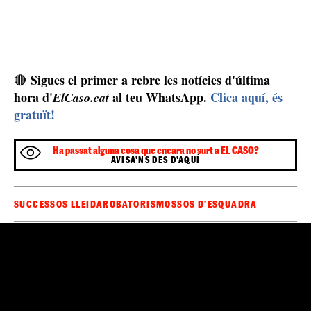
Sigues el primer a rebre les notícies d'última
🔴
hora d'
al teu WhatsApp.
Clica aquí, és
ElCaso.cat
gratuït!
Ha passat alguna cosa que encara no surt a EL CASO?
AVISA'NS DES D'AQUÍ
SUCCESSOS LLEIDA
ROBATORIS
MOSSOS D'ESQUADRA