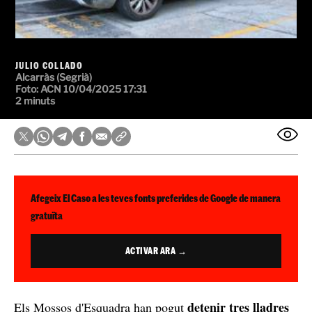
JULIO COLLADO
Alcarràs (Segrià)
Foto: ACN
10/04/2025 17:31
2 minuts
Afegeix El Caso a les teves fonts preferides de Google de manera
gratuïta
ACTIVAR ARA →
detenir tres lladres
Els Mossos d'Esquadra han pogut