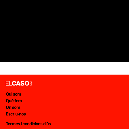
Qui som
Què fem
On som
Escriu-nos
Termes i condicions d’ús