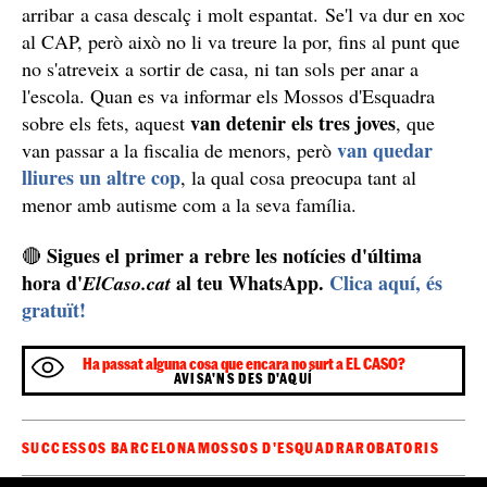
arribar a casa descalç i molt espantat. Se'l va dur en xoc
al CAP, però això no li va treure la por, fins al punt que
no s'atreveix a sortir de casa, ni tan sols per anar a
l'escola. Quan es va informar els Mossos d'Esquadra
van detenir els tres joves
sobre els fets, aquest
, que
van quedar
van passar a la fiscalia de menors, però
lliures un altre cop
, la qual cosa preocupa tant al
menor amb autisme com a la seva família.
Sigues el primer a rebre les notícies d'última
🔴
hora d'
al teu WhatsApp.
Clica aquí, és
ElCaso.cat
gratuït!
Ha passat alguna cosa que encara no surt a EL CASO?
AVISA'NS DES D'AQUÍ
SUCCESSOS BARCELONA
MOSSOS D'ESQUADRA
ROBATORIS