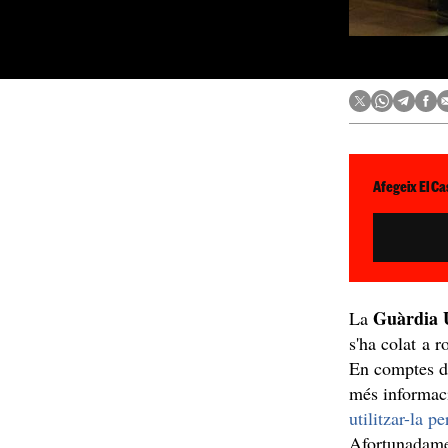
Afegeix El Ca
Guàrdia 
La
s'ha colat a 
En comptes de
més informac
utilitzar-la p
Afortunadamen