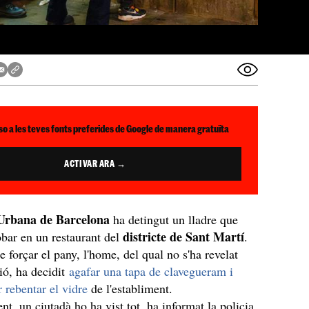
so a les teves fonts preferides de Google de manera gratuïta
ACTIVAR ARA →
Urbana de Barcelona
ha detingut un lladre que
districte de Sant Martí
robar en un restaurant del
.
 forçar el pany, l'home, del qual no s'ha revelat
ió, ha decidit
agafar una tapa de clavegueram i
er rebentar el vidre
de l'establiment.
t, un ciutadà ho ha vist tot, ha informat la policia