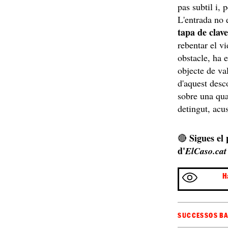
pas subtil i, 
L'entrada no 
tapa de cla
rebentar el vi
obstacle, ha e
objecte de va
d'aquest desc
sobre una quan
detingut, acu
Sigues el
🔴
d'
ElCaso.cat
H
SUCCESSOS B