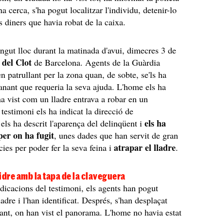
na cerca, s'ha pogut localitzar l'individu, detenir-lo
s diners que havia robat de la caixa.
tingut lloc durant la matinada d'avui, dimecres 3 de
 del Clot
de Barcelona. Agents de la Guàrdia
n patrullant per la zona quan, de sobte, se'ls ha
anant que requeria la seva ajuda. L'home els ha
ha vist com un lladre entrava a robar en un
 testimoni els ha indicat la direcció de
els ha
 els ha descrit l'aparença del delinqüent i
per on ha fugit
, unes dades que han servit de gran
atrapar el lladre
cies per poder fer la seva feina i
.
idre amb la tapa de la claveguera
ndicacions del testimoni, els agents han pogut
lladre i l'han identificat. Després, s'han desplaçat
urant, on han vist el panorama. L'home no havia estat