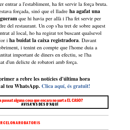
per entrar a l'establiment, ha fet servir la força bruta.
ha agafat una
estava forçada, sinó que el lladre
vegueram
que hi havia per allà i l'ha fet servir per
dre del restaurant. Un cop s'ha tret de sobre aquest
ntrat al local, ho ha regirat tot buscant qualsevol
ha buidat la caixa registradora
lor i
. Davant
obriment, i tenint en compte que l'home duia a
titat important de diners en efectiu, se l'ha
sat d'un delicte de robatori amb força.
 primer a rebre les notícies d'última hora
al teu WhatsApp.
Clica aquí, és gratuït!
a passat alguna cosa que encara no surt a EL CASO?
AVISA'NS DES D'AQUÍ
ARCELONA
ROBATORIS