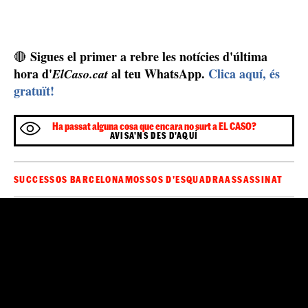
Sigues el primer a rebre les notícies d'última
🔴
hora d'
al teu WhatsApp.
Clica aquí, és
ElCaso.cat
gratuït!
Ha passat alguna cosa que encara no surt a EL CASO?
AVISA'NS DES D'AQUÍ
SUCCESSOS BARCELONA
MOSSOS D'ESQUADRA
ASSASSINAT