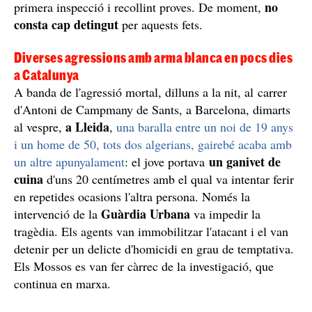
no
primera inspecció i recollint proves. De moment,
consta cap detingut
per aquests fets.
Diverses agressions amb arma blanca en pocs dies
a Catalunya
A banda de l'agressió mortal, dilluns a la nit, al carrer
d'Antoni de Campmany
de Sants, a Barcelona, dimarts
a Lleida
al vespre,
,
una baralla entre un noi de 19 anys
i un home de 50, tots dos algerians, gairebé acaba amb
un ganivet de
un altre apunyalament
: el jove portava
cuina
d'uns 20 centímetres amb el qual va intentar ferir
en repetides ocasions l'altra persona. Només la
Guàrdia Urbana
intervenció de la
va impedir la
tragèdia. Els agents van immobilitzar l'atacant i el van
detenir per un delicte d'homicidi en grau de temptativa.
Els Mossos es van fer càrrec de la investigació, que
continua en marxa.