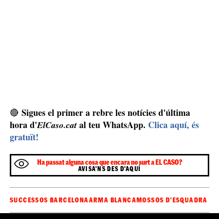
Sigues el primer a rebre les notícies d'última
🔴
hora d'
al teu WhatsApp.
Clica aquí, és
ElCaso.cat
gratuït!
Ha passat alguna cosa que encara no surt a EL CASO?
AVISA'NS DES D'AQUÍ
SUCCESSOS BARCELONA
ARMA BLANCA
MOSSOS D'ESQUADRA