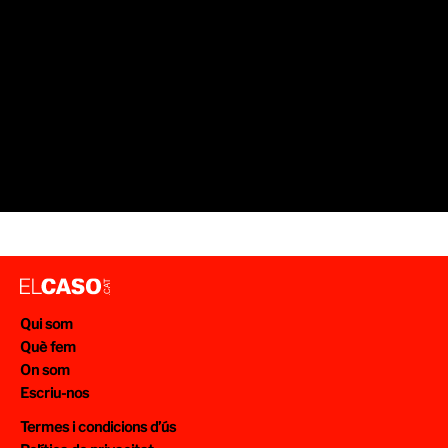
Qui som
Què fem
On som
Escriu-nos
Termes i condicions d’ús