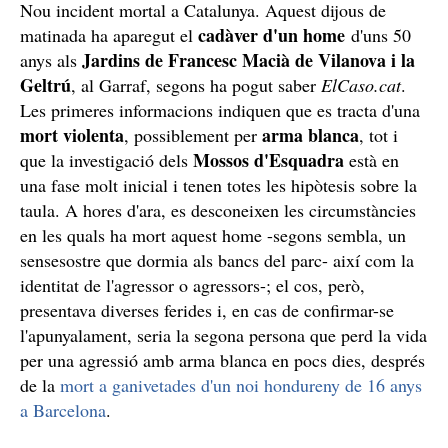
Nou incident mortal a Catalunya. Aquest dijous de
cadàver d'un home
matinada ha aparegut el
d'uns 50
Jardins de Francesc Macià de Vilanova i la
anys als
Geltrú
, al Garraf, segons ha pogut saber
ElCaso.cat
.
Les primeres informacions indiquen que es tracta d'una
mort violenta
arma blanca
, possiblement per
, tot i
Mossos d'Esquadra
que la investigació dels
està en
una fase molt inicial i tenen totes les hipòtesis sobre la
taula. A hores d'ara, es desconeixen les circumstàncies
en les quals ha mort aquest home -segons sembla, un
sensesostre que dormia als bancs del parc- així com la
identitat de l'agressor o agressors-; el cos, però,
presentava diverses ferides i, en cas de confirmar-se
l'apunyalament, seria la segona persona que perd la vida
per una agressió amb arma blanca en pocs dies, després
de la
mort a ganivetades d'un noi hondureny de 16 anys
a Barcelona
.