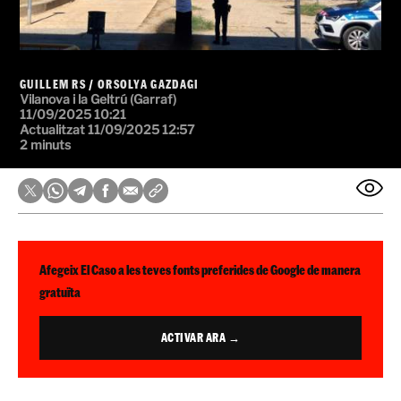
GUILLEM RS
/
ORSOLYA GAZDAGI
Vilanova i la Geltrú (Garraf)
11/09/2025 10:21
Actualitzat 11/09/2025 12:57
2 minuts
Afegeix El Caso a les teves fonts preferides de Google de manera
gratuïta
ACTIVAR ARA →