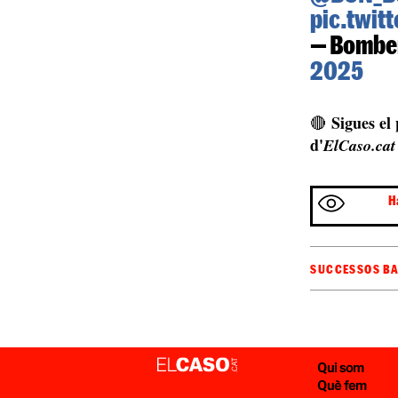
pic.twit
— Bombe
2025
Sigues el
🔴
d'
ElCaso.cat
H
SUCCESSOS B
Qui som
Què fem