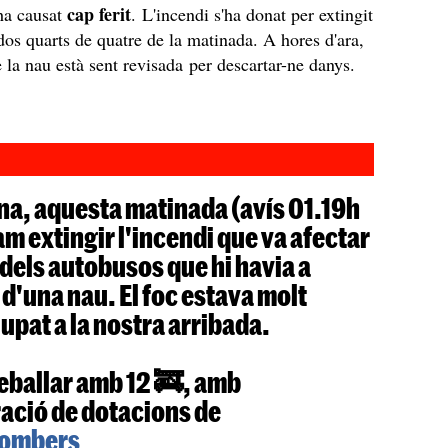
cap ferit
 ha causat
. L'incendi s'ha donat per extingit
 dos quarts de quatre de la matinada. A hores d'ara,
de la nau està sent revisada per descartar-ne danys.
na, aquesta matinada (avís 01.19h
vam extingir l'incendi que va afectar
dels autobusos que hi havia a
r d'una nau. El foc estava molt
pat a la nostra arribada.
reballar amb 12 🚒, amb
ració de dotacions de
ombers