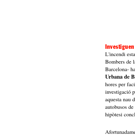
Investiguen 
L'incendi est
Bombers de la
Barcelona- ha
Urbana de B
hores per fac
investigació p
aquesta nau d
autobusos de 
hipòtesi conc
Afortunadamen