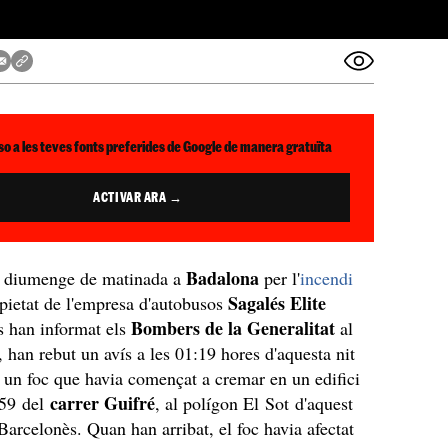
so a les teves fonts preferides de Google de manera gratuïta
ACTIVAR ARA →
Badalona
t diumenge de matinada a
per l'
incendi
Sagalés Elite
pietat de l'empresa d'autobusos
Bombers de la Generalitat
s han informat els
al
, han rebut un avís a les 01:19 hores d'aquesta nit
e un foc que havia començat a cremar en un edifici
carrer Guifré
759 del
, al polígon El Sot
d'aquest
Barcelonès. Quan han arribat, el foc havia afectat