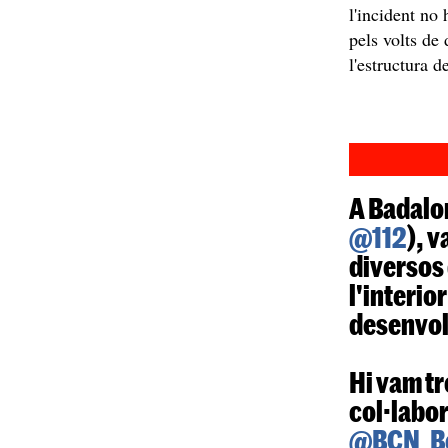
l'incident no
pels volts de
l'estructura 
A Badalo
@112
), 
diversos 
l'interio
desenvolu
Hi vam t
col·labo
@BCN_B