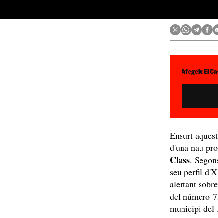
Afegeix El Ca
Ensurt aques
d'una nau pro
Class
. Segon
seu perfil d'X
alertant sobr
del número 
municipi del 