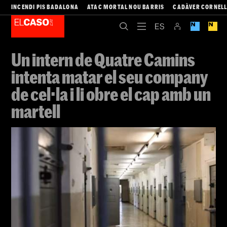
INCENDI PIS BADALONA
ATAC MORTAL NOU BARRIS
CADÀVER CORNEL
Un intern de Quatre Camins
intenta matar el seu company
de cel·la i li obre el cap amb un
martell