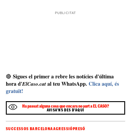
Sigues el primer a rebre les notícies d'última
🔴
hora d'
al teu WhatsApp.
Clica aquí, és
ElCaso.cat
gratuït!
Ha passat alguna cosa que encara no surt a EL CASO?
AVISA'NS DES D'AQUÍ
SUCCESSOS BARCELONA
AGRESSIÓ
PRESÓ