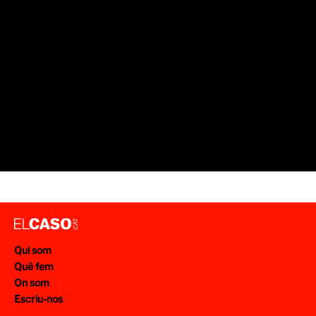
Qui som
Què fem
On som
Escriu-nos