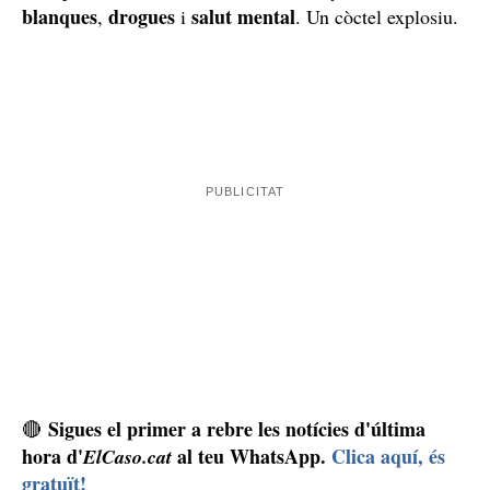
Els veïns d'aquest carrer del barri de la Plana
d'Esplugues de Llobregat van viure moments de molta
por quan l'home, armat amb un ganivet, va intentar tirar
a terra la porta d'un dels veïns i accedir al pis.
Afortunadament, no ho va aconseguir, i la ràpida
intervenció dels agents de la USC d'Esplugues va
provocar que tornés a casa seva. Després d'estar
atrinxerat i l'entrada forçosa de la policia amb l'assalt de
l'ARRO, es va poder resoldre aquest nou incident que
armes
exemplifica la situació actual a Catalunya: