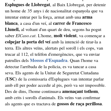
Esplugues de Llobregat
, al Baix Llobregat, per detenir
un home de 35 anys i de nacionalitat espanyola que va
arma
intentar entrar per la força, armat amb una
blanca
carrer de Francesco
, a casa d'un veí, al
Llunell,
al voltant d'un quart de deu, segons ha pogut
molt violent
saber
ElCaso.cat
. L'home,
, va començar a
colpejar la porta del veí
amb la intenció de tirar-la a
terra. Els altres veïns, alertats pel soroll i els cops, van
trucar al 112, el telèfon d'emergències, que va enviar
Mossos d'Esquadra
patrulles dels
. Quan l'home va
detectar l'arribada de la policia, es va tancar a casa
seva. Els agents de la Unitat de Seguretat Ciutadana
USC
(
) de la comissaria d'Esplugues van intentar parlar
amb ell per poder accedir al pis, però va ser impossible.
amenaçant tothom
Des de dins, l'home continuava
,
amb crits i sorolls d'animals. Els veïns van confirmar
gossos de raça perillosa
als agents que es tractava de
.