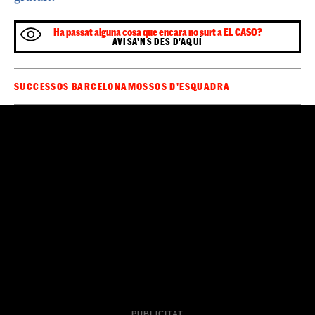
blanques
drogues
salut mental
,
i
. Un còctel explosiu.
Sigues el primer a rebre les notícies d'última
🔴
hora d'
al teu WhatsApp.
Clica aquí, és
ElCaso.cat
gratuït!