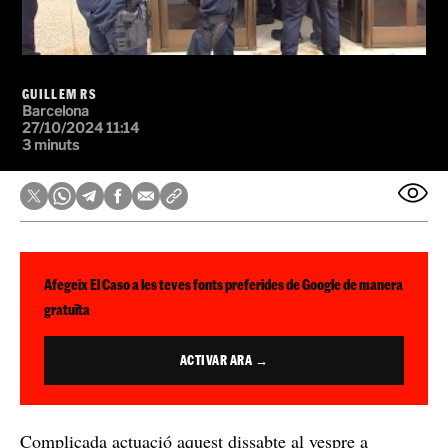
GUILLEM RS
Barcelona
27/10/2024 11:14
3 minuts
Afegeix El Caso a les teves fonts preferides de Google de manera
gratuïta
ACTIVAR ARA →
Complicada actuació aquest dissabte al vespre a