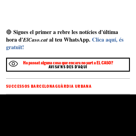
Sigues el primer a rebre les notícies d'última
🔴
hora d'
al teu WhatsApp.
Clica aquí, és
ElCaso.cat
gratuït!
Ha passat alguna cosa que encara no surt a EL CASO?
AVISA'NS DES D'AQUÍ
SUCCESSOS BARCELONA
GUÀRDIA URBANA