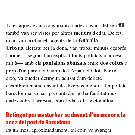
fill
Totes aquestes accions inapropiades davant del seu
menors
també van ser vistes per altres
d'edat. De fet,
Guàrdia
quan van arribar els agents de la
Urbana
alertats per la dona, van trobar minuts després
l'home —segons han explicat fonts policials a aquest
pantalons abaixats
dos cotxes
mitjà— amb els
entre
a
prop d'un parc del Camp de l'Arpa del Clot. Per tot
això, va quedar detingut, acusat d'un delicte
d'exhibicionisme davant de diversos menors. La policia
barcelonina, en ser preguntada, no ha facilitat més
dades sobre l'arrestat, com l'edat o la nacionalitat.
Detingut per masturbar-se davant d'un menor a la
zona del port de Barcelona
Fa un mes, aproximadament, tal com va avançar