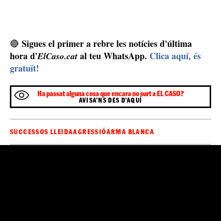
Sigues el primer a rebre les notícies d'última
🔴
hora d'
al teu WhatsApp.
Clica aquí, és
ElCaso.cat
gratuït!
Ha passat alguna cosa que encara no surt a EL CASO?
AVISA'NS DES D'AQUÍ
SUCCESSOS LLEIDA
AGRESSIÓ
ARMA BLANCA