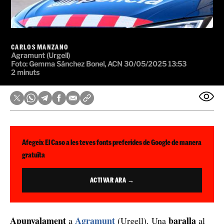
CARLOS MANZANO
Agramunt (Urgell)
Foto: Gemma Sánchez Bonel, ACN
30/05/2025 13:53
2 minuts
Afegeix El Caso a les teves fonts preferides de Google de manera
gratuïta
ACTIVAR ARA →
Apunyalament
Agramunt
baralla
a
(Urgell). Una
al