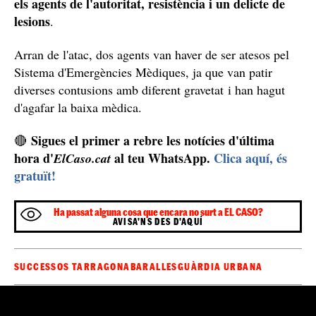
els agents de l'autoritat, resistència i un delicte de
lesions
.
Arran de l'atac, dos agents van haver de ser atesos pel
Sistema d'Emergències Mèdiques, ja que van patir
diverses contusions amb diferent gravetat i han hagut
d'agafar la baixa mèdica.
Sigues el primer a rebre les notícies d'última
🔴
hora d'
al teu WhatsApp.
Clica aquí, és
ElCaso.cat
gratuït!
Ha passat alguna cosa que encara no surt a EL CASO?
AVISA'NS DES D'AQUÍ
SUCCESSOS TARRAGONA
BARALLES
GUÀRDIA URBANA