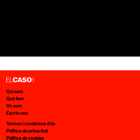
Qui som
Què fem
On som
Escriu-nos
Termes i condicions d’ús
Política de privacitat
Política de cookies