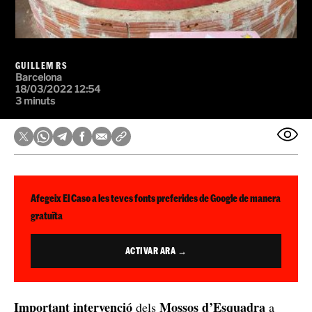
GUILLEM RS
Barcelona
18/03/2022 12:54
3 minuts
Afegeix El Caso a les teves fonts preferides de Google de manera
gratuïta
ACTIVAR ARA →
Important intervenció
Mossos d’Esquadra
dels
a