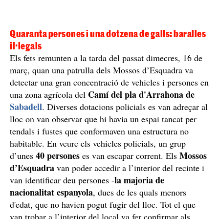
Quaranta persones i una dotzena de galls: baralles
il·legals
Els fets remunten a la tarda del passat dimecres, 16 de
març, quan una patrulla dels Mossos d’Esquadra va
detectar una gran concentració de vehicles i persones en
Camí del pla d'Arrahona de
una zona agrícola del
Sabadell
. Diverses dotacions policials es van adreçar al
lloc on van observar que hi havia un espai tancat per
tendals i fustes que conformaven una estructura no
habitable. En veure els vehicles policials, un grup
40 persones
Mossos
d’unes
es van escapar corrent. Els
d’Esquadra
van poder accedir a l’interior del recinte i
la majoria de
van identificar deu persones -
nacionalitat espanyola
, dues de les quals menors
d'edat, que no havien pogut fugir del lloc. Tot el que
van trobar a l’interior del local va fer confirmar als