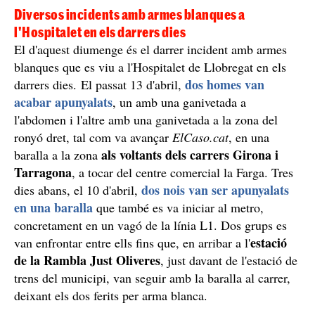
Diversos incidents amb armes blanques a
l'Hospitalet en els darrers dies
El d'aquest diumenge és el darrer incident amb armes
blanques que es viu a l'Hospitalet de Llobregat en els
dos homes van
darrers dies. El passat 13 d'abril,
acabar apunyalats
, un amb una ganivetada a
l'abdomen i l'altre amb una ganivetada a la zona del
ronyó dret, tal com va avançar
ElCaso.cat
, en una
als voltants dels carrers Girona i
baralla a la zona
Tarragona
, a tocar del centre comercial la Farga. Tres
dos nois van ser apunyalats
dies abans, el 10 d'abril,
en una baralla
que també es va iniciar al metro,
concretament en un vagó de la línia L1. Dos grups es
estació
van enfrontar entre ells fins que, en arribar a l'
de la Rambla Just Oliveres
, just davant de l'estació de
trens del municipi, van seguir amb la baralla al carrer,
deixant els dos ferits per arma blanca.