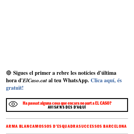
Sigues el primer a rebre les notícies d'última
🔴
hora d'
al teu WhatsApp.
Clica aquí, és
ElCaso.cat
gratuït!
Ha passat alguna cosa que encara no surt a EL CASO?
AVISA'NS DES D'AQUÍ
ARMA BLANCA
MOSSOS D'ESQUADRA
SUCCESSOS BARCELONA