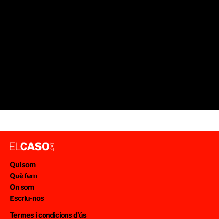
Qui som
Què fem
On som
Escriu-nos
Termes i condicions d’ús