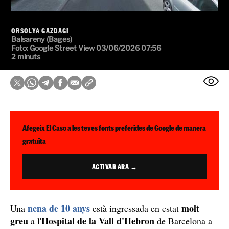
ORSOLYA GAZDAGI
Balsareny (Bages)
Foto: Google Street View
03/06/2026 07:56
2 minuts
Afegeix El Caso a les teves fonts preferides de Google de manera
gratuïta
ACTIVAR ARA →
nena de 10 anys
molt
Una
està ingressada en estat
greu
Hospital de la Vall d'Hebron
a l'
de Barcelona a