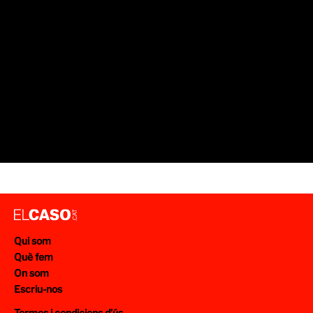
Qui som
Què fem
On som
Escriu-nos
Termes i condicions d’ús