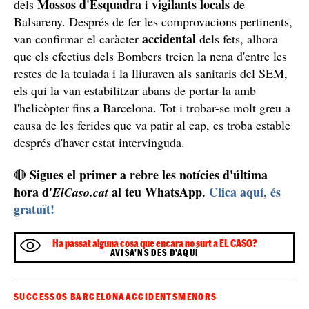
Mossos d'Esquadra
vigilants locals
dels
i
de
Balsareny. Després de fer les comprovacions pertinents,
accidental
van confirmar el caràcter
dels fets, alhora
que els efectius dels Bombers treien la nena d'entre les
restes de la teulada i la lliuraven als sanitaris del SEM,
els qui la van estabilitzar abans de portar-la amb
l'helicòpter fins a Barcelona. Tot i trobar-se molt greu a
causa de les ferides que va patir al cap, es troba estable
després d'haver estat intervinguda.
Sigues el primer a rebre les notícies d'última
🔴
hora d'
al teu WhatsApp.
Clica aquí, és
ElCaso.cat
gratuït!
Ha passat alguna cosa que encara no surt a EL CASO?
AVISA'NS DES D'AQUÍ
SUCCESSOS BARCELONA
ACCIDENTS
MENORS