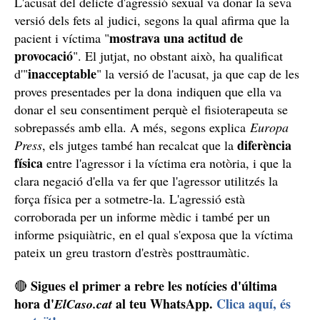
L'acusat del delicte d'agressió sexual va donar la seva
versió dels fets al judici, segons la qual afirma que la
mostrava una actitud de
pacient i víctima "
provocació
". El jutjat, no obstant això, ha qualificat
inacceptable
d'"
" la versió de l'acusat, ja que cap de les
proves presentades per la dona indiquen que ella va
donar el seu consentiment perquè el fisioterapeuta se
sobrepassés amb ella. A més, segons explica
Europa
diferència
Press
, els jutges també han recalcat que la
física
entre l'agressor i la víctima era notòria, i que la
clara negació d'ella va fer que l'agressor utilitzés la
força física per a sotmetre-la. L'agressió està
corroborada per un informe mèdic i també per un
informe psiquiàtric, en el qual s'exposa que la víctima
pateix un greu trastorn d'estrès posttraumàtic.
Sigues el primer a rebre les notícies d'última
🔴
hora d'
al teu WhatsApp.
Clica aquí, és
ElCaso.cat