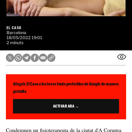
EL CASO
Barcelona
18/05/2022 19:01
2 minuts
Afegeix El Caso a les teves fonts preferides de Google de manera
gratuïta
ACTIVAR ARA →
Condemnen un fisioterapeuta de la ciutat d'A Corunya