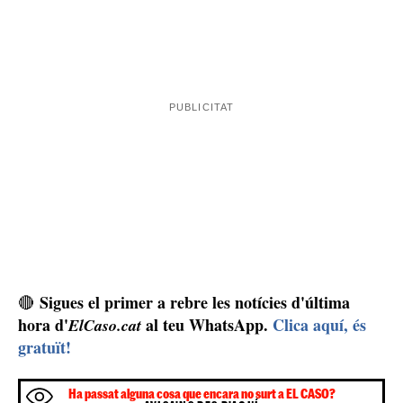
Sigues el primer a rebre les notícies d'última
🔴
hora d'
al teu WhatsApp.
Clica aquí, és
ElCaso.cat
gratuït!
Ha passat alguna cosa que encara no surt a EL CASO?