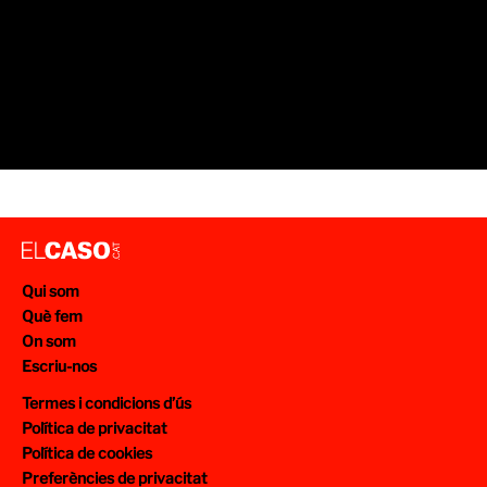
Qui som
Què fem
On som
Escriu-nos
Termes i condicions d’ús
Política de privacitat
Política de cookies
Preferències de privacitat