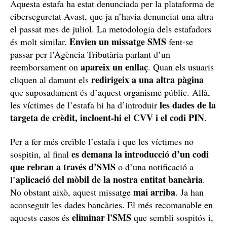
Aquesta estafa ha estat denunciada per la plataforma de
ciberseguretat Avast, que ja n’havia denunciat una altra
el passat mes de juliol. La metodologia dels estafadors
Envien un missatge SMS
és molt similar.
fent-se
passar per l’Agència Tributària parlant d’un
apareix un enllaç
reemborsament on
. Quan els usuaris
redirigeix a una altra pàgina
cliquen al damunt els
que suposadament és d’aquest organisme públic. Allà,
les dades de la
les víctimes de l’estafa hi ha d’introduir
targeta de crèdit, incloent-hi el CVV i el codi PIN
.
Per a fer més creïble l’estafa i que les víctimes no
es demana la introducció d’un codi
sospitin, al final
que rebran a través d’SMS
o d’una notificació a
aplicació del mòbil de la nostra entitat bancària
l’
.
mai arriba
No obstant això, aquest missatge
. Ja han
aconseguit les dades bancàries. El més recomanable en
eliminar l'SMS
aquests casos és
que sembli sospitós i,