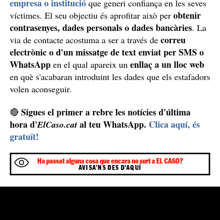
empresa o institució
que generi confiança en les seves
obtenir
víctimes. El seu objectiu és aprofitar això per
contrasenyes, dades personals o dades bancàries
. La
correu
via de contacte acostuma a ser a través de
electrònic o d'un missatge de text enviat per SMS o
WhatsApp
enllaç a un lloc web
en el qual apareix un
en què s'acabaran introduint les dades que els estafadors
volen aconseguir.
Sigues el primer a rebre les notícies d'última
🔴
hora d'
al teu WhatsApp.
Clica aquí, és
ElCaso.cat
gratuït!
Ha passat alguna cosa que encara no surt a EL CASO?
AVISA'NS DES D'AQUÍ