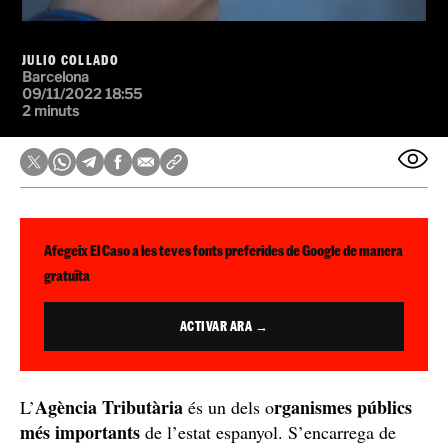
JULIO COLLADO
Barcelona
09/11/2022 18:55
2 minuts
Afegeix El Caso a les teves fonts preferides de Google de manera
gratuïta
ACTIVAR ARA →
Agència Tributària
rganismes públics
L’
és un dels o
més importants
de l’estat espanyol. S’encarrega de