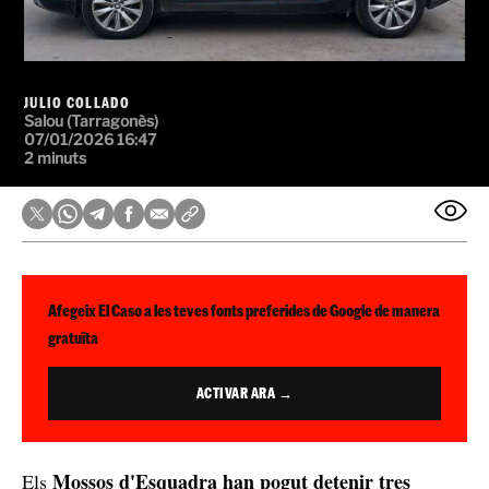
JULIO COLLADO
Salou (Tarragonès)
07/01/2026 16:47
2 minuts
Afegeix El Caso a les teves fonts preferides de Google de manera
gratuïta
ACTIVAR ARA →
Mossos d'Esquadra han pogut detenir tres
Els