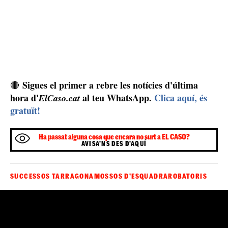
Sigues el primer a rebre les notícies d'última
🔴
hora d'
al teu WhatsApp.
Clica aquí, és
ElCaso.cat
gratuït!
Ha passat alguna cosa que encara no surt a EL CASO?
AVISA'NS DES D'AQUÍ
SUCCESSOS TARRAGONA
MOSSOS D'ESQUADRA
ROBATORIS