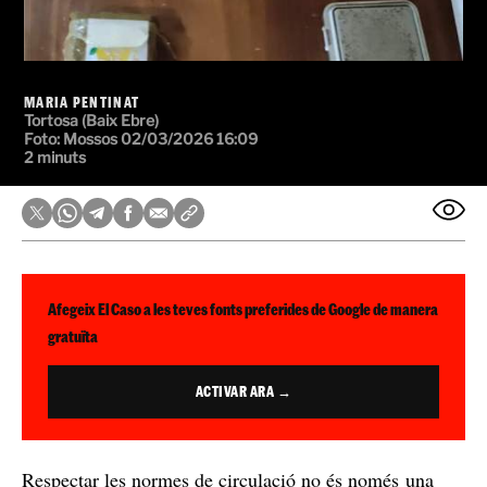
MARIA PENTINAT
Tortosa (Baix Ebre)
Foto: Mossos
02/03/2026 16:09
2 minuts
Afegeix El Caso a les teves fonts preferides de Google de manera
gratuïta
ACTIVAR ARA →
Respectar les normes de circulació no és només una