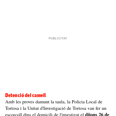
es movia prop dels centres educatius
L'home
i, fruit
de la vigilància que es va fer sobre ell, els policies van
tràfic de
observar moviments compatibles amb el
drogues a petita escala.
Segons van saber els
investigadors, el camell quedava amb els seus
compradors al carrer i feien intercanvis ràpids. En
comissar
algunes ocasions, els investigadors van poder
la droga que els compradors havien aconseguit
moments després d'haver-la comprat al sospitós.