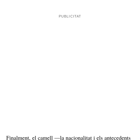
febrer.
A l'interior, els agents van trobar marihuana i
haixix, tant en bosses com en embolcalls preparats per
a la venda. A més, també van localitzar 650 euros en
efectiu, un matxet, blísters amb pastilles i eines per
poder preparar les transaccions de droga, com ara
bàscules de precisió i un ganivet amb restes de
substància vegetal.