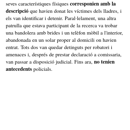
Enxampats a punt d'arrencar el cotxe
En un carrer molt a prop de la casa que havien assaltat,
actitud molt
els policies van veure dos homes que, en
nerviosa
, estaven intentant engegar el motor d'un cotxe.
Gairebé ho aconsegueixen, però van ser interceptats
abans que poguessin arrencar i escapar a tota velocitat.
Quan els van fer baixar van poder comprovar que les
corresponien amb la
seves característiques físiques