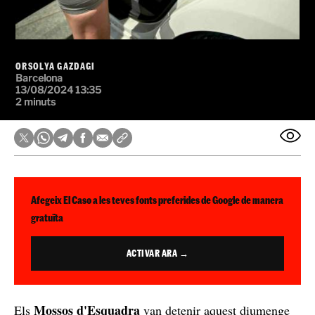
ORSOLYA GAZDAGI
Barcelona
13/08/2024 13:35
2 minuts
Afegeix El Caso a les teves fonts preferides de Google de manera
gratuïta
ACTIVAR ARA →
Mossos d'Esquadra
Els
van detenir aquest diumenge