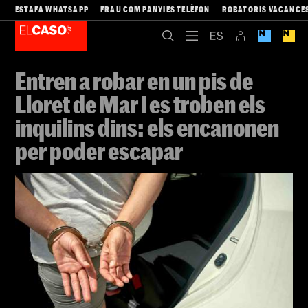
ESTAFA WHATSAPP
FRAU COMPANYIES TELÈFON
ROBATORIS VACANCE
Entren a robar en un pis de
Lloret de Mar i es troben els
inquilins dins: els encanonen
per poder escapar