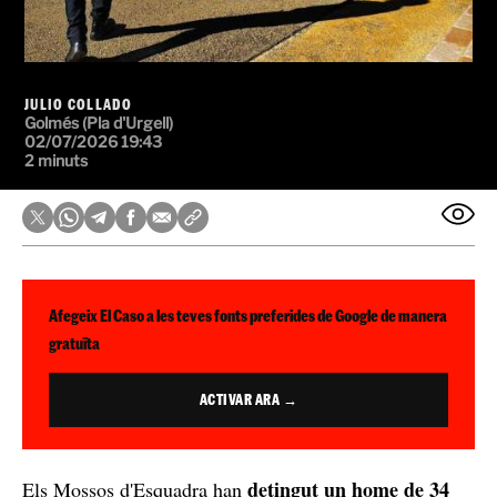
JULIO COLLADO
Golmés (Pla d'Urgell)
02/07/2026 19:43
2 minuts
Afegeix El Caso a les teves fonts preferides de Google de manera
gratuïta
ACTIVAR ARA →
detingut un home de 34
Els Mossos d'Esquadra han