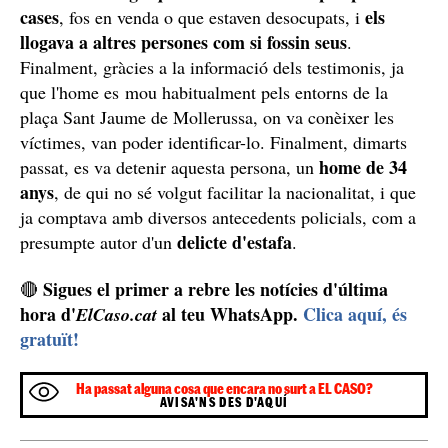
cases
els
, fos en venda o que estaven desocupats, i
llogava a altres persones com si fossin seus
.
Finalment, gràcies a la informació dels testimonis, ja
que l'home es mou habitualment pels entorns de la
plaça Sant Jaume de Mollerussa, on va conèixer les
víctimes, van poder identificar-lo. Finalment, dimarts
home de 34
passat, es va detenir aquesta persona, un
anys
, de qui no sé volgut facilitar la nacionalitat, i que
ja comptava amb diversos antecedents policials, com a
delicte d'estafa
presumpte autor d'un
.
Sigues el primer a rebre les notícies d'última
🔴
hora d'
al teu WhatsApp.
Clica aquí, és
ElCaso.cat
gratuït!
Ha passat alguna cosa que encara no surt a EL CASO?
AVISA'NS DES D'AQUÍ