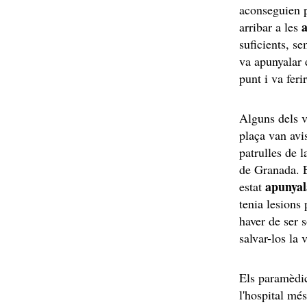
aconseguien po
a
arribar a les
suficients, se
va apunyalar e
punt i va feri
Alguns dels v
plaça van avis
patrulles de 
de Granada. E
apunyala
estat
tenia lesions
haver de ser 
salvar-los la 
Els paramèdic
l'hospital mé