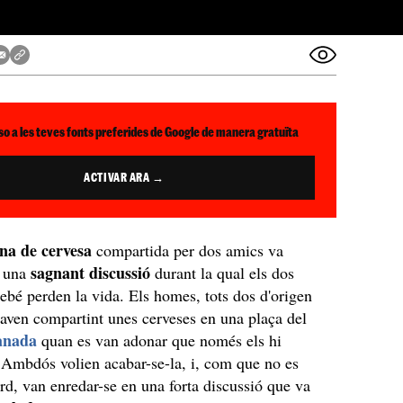
so a les teves fonts preferides de Google de manera gratuïta
ACTIVAR ARA →
una de cervesa
compartida per dos amics va
sagnant discussió
r una
durant la qual els dos
rebé perden la vida. Els homes, tots dos d'origen
taven compartint unes cerveses en una plaça del
anada
quan es van adonar que només els hi
Ambdós volien acabar-se-la, i, com que no es
rd, van enredar-se en una forta discussió que va