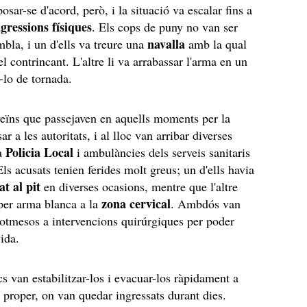
sar-se d'acord, però, i la situació va escalar fins a
gressions físiques
. Els cops de puny no van ser
navalla
mbla, i un d'ells va treure una
amb la qual
l contrincant. L'altre li va arrabassar l'arma en un
r-lo de tornada.
eïns que passejaven en aquells moments per la
ar a les autoritats, i al lloc van arribar diverses
Policia Local
la
i ambulàncies dels serveis sanitaris
ls acusats tenien ferides molt greus; un d'ells havia
t al pit
en diverses ocasions, mentre que l'altre
zona cervical
 per arma blanca a la
. Ambdós van
sotmesos a intervencions quirúrgiques per poder
vida.
s van estabilitzar-los i evacuar-los ràpidament a
s proper, on van quedar ingressats durant dies.