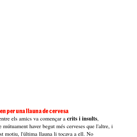
en per una llauna de cervesa
crits i insults
entre els amics va començar a
,
e mútuament haver begut més cerveses que l'altre, i
t motiu, l'última llauna li tocava a ell. No