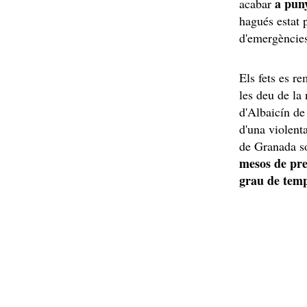
a pun
acabar
hagués estat p
d'emergèncie
Els fets es r
les deu de la n
d'Albaicín de 
d'una violent
de Granada so
mesos de pr
grau de temp