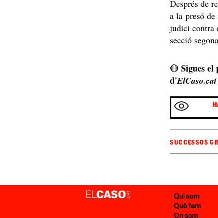
Després de re
a la presó de
judici contra
secció segon
Sigues el
🔴
d'
ElCaso.cat
H
SUCCESSOS G
Qui som
Què fem
On som