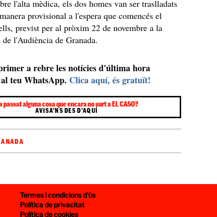
bre l'alta mèdica, els dos homes van ser traslladats
 manera provisional a l'espera que comencés el
 ells, previst per al pròxim 22 de novembre a la
a de l'Audiència de Granada.
 primer a rebre les notícies d'última hora
al teu WhatsApp.
Clica aquí, és gratuït!
a passat alguna cosa que encara no surt a EL CASO?
AVISA'NS DES D'AQUÍ
RANADA
Termes i condicions d’ús
Política de privacitat
Política de cookies