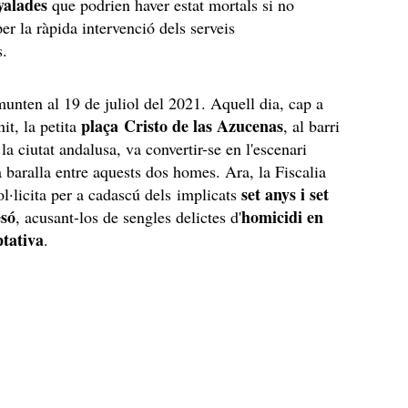
yalades
que podrien haver estat mortals si no
er la ràpida intervenció dels serveis
s.
emunten al 19 de juliol del 2021. Aquell dia, cap a
plaça Cristo de las Azucenas
it, la petita
, al barri
la ciutat andalusa, va convertir-se en l'escenari
a baralla entre aquests dos homes. Ara, la Fiscalia
set anys i set
l·licita per a cadascú dels implicats
esó
homicidi en
, acusant-los de sengles delictes d'
tativa
.