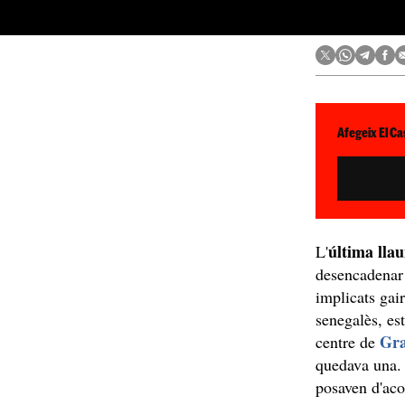
Afegeix El Ca
última lla
L'
desencadena
implicats gai
senegalès, es
Gr
centre de
quedava una. 
posaven d'aco