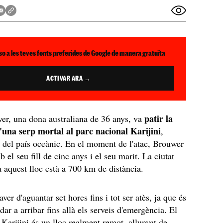
so a les teves fonts preferides de Google de manera gratuïta
ACTIVAR ARA →
patir la
r, una dona australiana de 36 anys, va
una serp mortal al parc nacional Karijini
,
st del país oceànic. En el moment de l'atac, Brouwer
 el seu fill de cinc anys i el seu marit. La ciutat
 aquest lloc està a 700 km de distància.
er d'aguantar set hores fins i tot ser atès, ja que és
dar a arribar fins allà els serveis d'emergència. El
 Karijini és un lloc realment remot, allunyat de