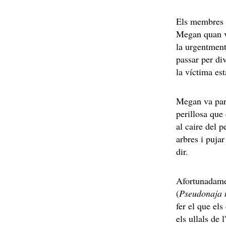
Els membres d
Megan quan va
la urgentment 
passar per di
la víctima est
Megan va parl
perillosa que
al caire del p
arbres i puja
dir.
Afortunadame
(
Pseudonaja 
fer el que el
els ullals de 