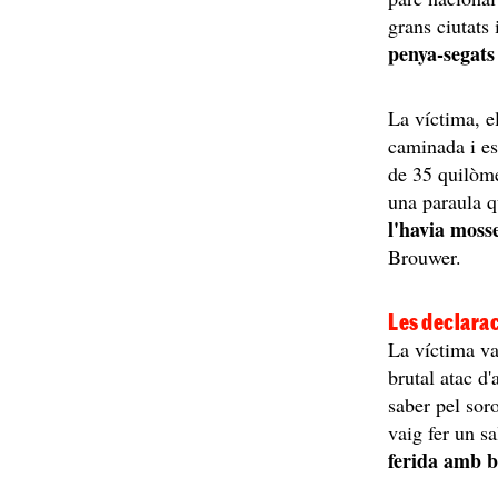
grans ciutats
penya-segats 
La víctima, el
caminada i es
de 35 quilòm
una paraula q
l'havia moss
Brouwer.
Les declara
La víctima v
brutal atac d
saber pel soro
vaig fer un s
ferida amb b