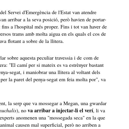
el Servei d'Emergència de l'Estat van atendre
n arribar a la seva posició, però havien de portar-
fins a l'hospital més proper. Fins i tot van haver de
versos trams amb molta aigua en els quals el cos de
ava flotant a sobre de la llitera.
ar sobre aquesta peculiar travessia i de com de
 era: "El camí per si mateix es va estrènyer bastant
enya-segat, i maniobrar una llitera al voltant dels
r per la paret del penya-segat em feia molta por", va
nt, la serp que va mossegar a Megan, una gwardar
va arribar a injectar-li el verí
nuchalis
), no
, li va
s experts anomenen una "mossegada seca" en la que
l'animal causen mal superficial, però no arriben a