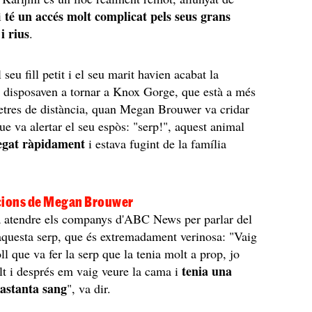
té un accés molt complicat pels seus grans
 i
i rius
.
 seu fill petit i el seu marit havien acabat la
 disposaven a tornar a Knox Gorge, que està a més
etres de distància, quan Megan Brouwer va cridar
ue va alertar el seu espòs: "serp!", aquest animal
egat ràpidament
i estava fugint de la família
cions de Megan Brouwer
a atendre els companys d'ABC News per parlar del
'aquesta serp, que és extremadament verinosa: "Vaig
ll que va fer la serp que la tenia molt a prop, jo
tenia una
alt i després em vaig veure la cama i
astanta sang
", va dir.