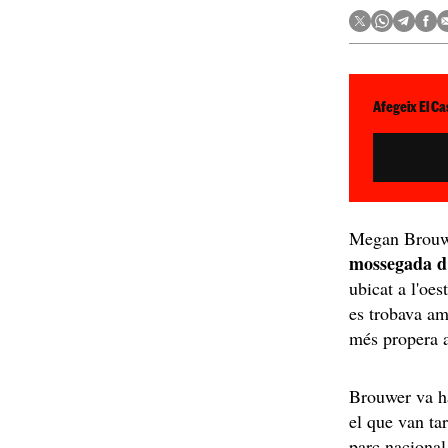
Afegeix El Ca
Megan Brouwe
mossegada d'
ubicat a l'oe
es trobava amb
més propera a
Brouwer va hav
el que van tar
parc nacional