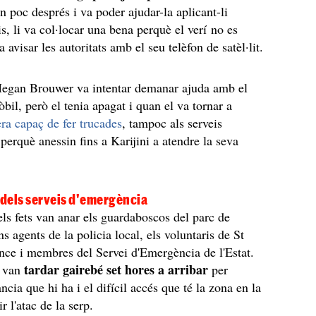
 poc després i va poder ajudar-la aplicant-li
s, li va col·locar una bena perquè el verí no es
 avisar les autoritats amb el seu telèfon de satèl·lit.
Megan Brouwer va intentar demanar ajuda amb el
bil, però el tenia apagat i quan el va tornar a
era capaç de fer trucades
, tampoc als serveis
perquè anessin fins a Karijini a atendre la seva
 dels serveis d'emergència
dels fets van anar els guardaboscos del parc de
ns agents de la policia local, els voluntaris de St
ce i membres del Servei d'Emergència de l'Estat.
tardar gairebé set hores a arribar
, van
per
ncia que hi ha i el difícil accés que té la zona en la
r l'atac de la serp.