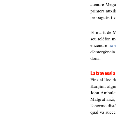
atendre Megan
primers auxili
propagués i va
El marit de 
seu telèfon mò
encendre
no 
d'emergència 
dona.
La travessia
Fins al lloc 
Karijini, algu
John Ambulan
Malgrat això
l'enorme distà
qual va succei