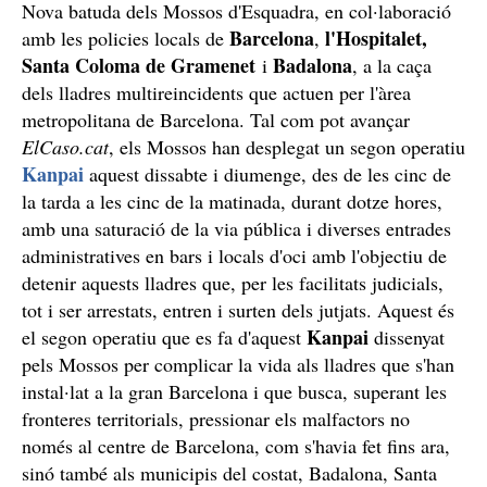
Nova batuda dels Mossos d'Esquadra, en col·laboració
Barcelona
l'Hospitalet,
amb les policies locals de
,
Santa Coloma de Gramenet
Badalona
i
, a la caça
dels lladres multireincidents que actuen per l'àrea
metropolitana de Barcelona. Tal com pot avançar
ElCaso.cat
, els Mossos han desplegat un segon operatiu
Kanpai
aquest dissabte i diumenge, des de les cinc de
la tarda a les cinc de la matinada, durant dotze hores,
amb una saturació de la via pública i diverses entrades
administratives en bars i locals d'oci amb l'objectiu de
detenir aquests lladres que, per les facilitats judicials,
tot i ser arrestats, entren i surten dels jutjats. Aquest és
Kanpai
el segon operatiu que es fa d'aquest
dissenyat
pels Mossos per complicar la vida als lladres que s'han
instal·lat a la gran Barcelona i que busca, superant les
fronteres territorials, pressionar els malfactors no
només al centre de Barcelona, com s'havia fet fins ara,
sinó també als municipis del costat, Badalona, Santa