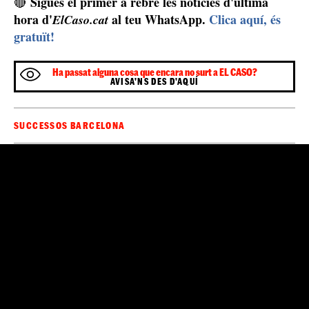
Sigues el primer a rebre les notícies d'última
🔴
hora d'
al teu WhatsApp.
Clica aquí, és
ElCaso.cat
gratuït!
Ha passat alguna cosa que encara no surt a EL CASO?
AVISA'NS DES D'AQUÍ
SUCCESSOS BARCELONA