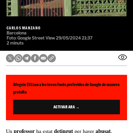
CARLOS MANZANO
Barcelona
Foto:
Google Street View
29/05/2024 21:37
2 minuts
Afegeix El Caso a les teves fonts preferides de Google de manera
gratuïta
ACTIVAR ARA →
professor
detingut
abusat
Un
ha estat
per haver
,