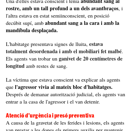
abundant sang al
Una d'elles estava conscient i tenia
rostre, amb un tall profund a un dels avantbraços
, i
l'altra estava en estat semiinconscient, en posició
abundant sang a la cara i amb la
decúbit supí, amb
mandíbula desplaçada.
estava
L'habitatge presentava signes de lluita,
totalment desordenada i amb el mobiliari fet malbé
.
ganivet de 20 centímetres de
Els agents van trobar un
longitud
amb restes de sang.
La víctima que estava conscient va explicar als agents
l'agressor vivia al mateix bloc d'habitatges.
que
Després de demanar autorització judicial, els agents van
entrar a la casa de l'agressor i el van detenir.
Atenció d'urgència i presó preventiva
A causa de la gravetat de les ferides i lesions, els agents
van prestar a les dones els primers auxilis per mantenir