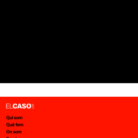
Qui som
Què fem
On som