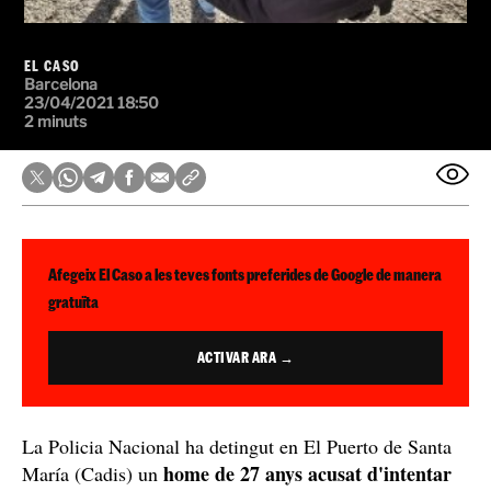
EL CASO
Barcelona
23/04/2021 18:50
2 minuts
Afegeix El Caso a les teves fonts preferides de Google de manera
gratuïta
ACTIVAR ARA →
La Policia Nacional ha detingut en El Puerto de Santa
home de 27 anys acusat d'intentar
María (Cadis) un