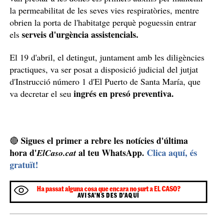
la permeabilitat de les seves vies respiratòries, mentre
obrien la porta de l'habitatge perquè poguessin entrar
serveis d'urgència assistencials.
els
El 19 d'abril, el detingut, juntament amb les diligències
practiques, va ser posat a disposició judicial del jutjat
d'Instrucció número 1 d'El Puerto de Santa María, que
ingrés en presó preventiva.
va decretar el seu
Sigues el primer a rebre les notícies d'última
🔴
hora d'
al teu WhatsApp.
Clica aquí, és
ElCaso.cat
gratuït!
Ha passat alguna cosa que encara no surt a EL CASO?
AVISA'NS DES D'AQUÍ