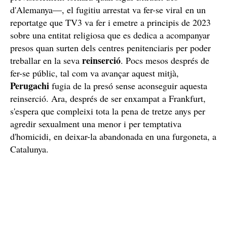
Imatge d'arxiu de la policia alemanya / EP
Però a més d'aquests fets pels quals va ser condemnat i
Brians 2
complia la pena a
abans d'escapar-se —i on
previsiblement tornarà quan sigui extradit des