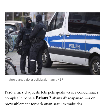
Barcelona l'any 2018. La va atacar en un aparcament
descobert del barri de la Clota i després, amb dues
menor
persones més, van deixar a la
gairebé
inconscient
furgoneta
en una
, per la qual cosa també
va ser acusat de temptativa d'homicidi.