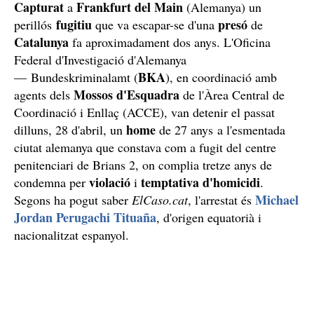
Capturat
Frankfurt del Main
a
(Alemanya) un
fugitiu
presó
perillós
que va escapar-se d'una
de
Catalunya
fa aproximadament dos anys. L'Oficina
Federal d'Investigació d'Alemanya
BKA
— Bundeskriminalamt (
), en coordinació amb
Mossos d'Esquadra
agents dels
de l'Àrea Central de
Coordinació i Enllaç (ACCE), van detenir el passat
home
dilluns, 28 d'abril, un
de 27 anys
a l'esmentada
ciutat alemanya que constava com a fugit del centre
penitenciari de Brians 2, on complia tretze anys de
violació
temptativa d'homicidi
condemna per
i
.
Michael
Segons ha pogut saber
ElCaso.cat
, l'arrestat és
Jordan Perugachi Tituaña
, d'origen equatorià i
nacionalitzat espanyol.