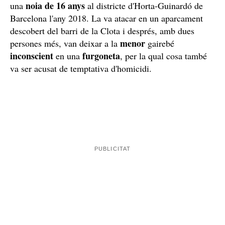
Qui és Jordan Perugachi, el violador que es va fer
viral en un reportatge de presons?
El reclús va escapar-se el 7 de març de 2023 durant un
permís penitenciari, tot i que ja havia gaudit, durant la
seva estada a la presó de Joves i a Brians, de set
sortides el 2022 i quatre permisos entre 2022 i 2023.
Perugachi
estava internat després de ser condemnat, tal
com ha confirmat
ElCaso.cat
, per agredir sexualment
noia de 16 anys
una
al districte d'Horta-Guinardó de