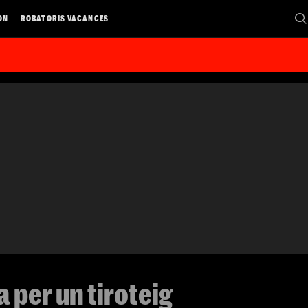
ON
ROBATORIS VACANCES
a per un tiroteig