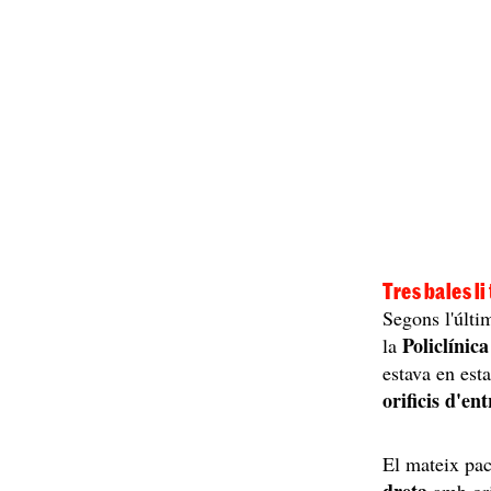
Tres bales li
Segons l'últi
Policlínic
la
estava en esta
orificis d'en
El mateix pac