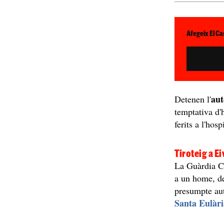
Afegeix El Ca
aut
Detenen l'
temptativa d'
ferits a l'hosp
Tiroteig a Ei
La Guàrdia Ci
a un home, de
presumpte au
Santa Eulàr