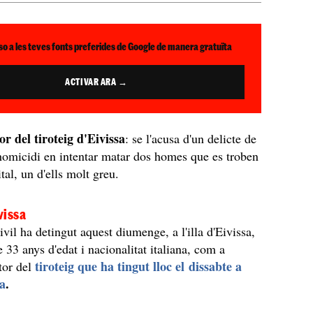
so a les teves fonts preferides de Google de manera gratuïta
ACTIVAR ARA →
or del tiroteig d'Eivissa
: se l'acusa d'un delicte de
homicidi en intentar matar dos homes que es troben
ital, un d'ells molt greu.
vissa
vil ha detingut aquest diumenge, a l'illa d'Eivissa,
 33 anys d'edat i nacionalitat italiana, com a
tiroteig que ha tingut lloc el dissabte a
tor del
ia
.