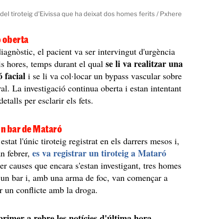
del tiroteig d'Eivissa que ha deixat dos homes ferits / Pxhere
ó oberta
agnòstic, el pacient va ser intervingut d'urgència
se li va realitzar una
is hores, temps durant el qual
 facial
i se li va col·locar un bypass vascular sobre
ral. La investigació continua oberta i estan intentant
etalls per esclarir els fets.
un bar de Mataró
stat l'únic tiroteig registrat en els darrers mesos i,
es va registrar un tiroteig a Mataró
an febrer,
r causes que encara s'estan investigant, tres homes
 un bar i, amb una arma de foc, van començar a
er un conflicte amb la droga.
 primer a rebre les notícies d'última hora