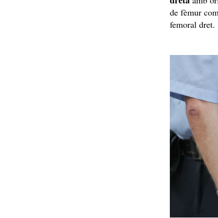
dreta
amb ori
de fèmur comp
femoral dret.