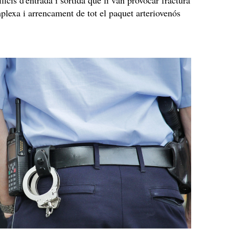
ficis d'entrada i sortida que li van provocar fractura
lexa i arrencament de tot el paquet arteriovenós