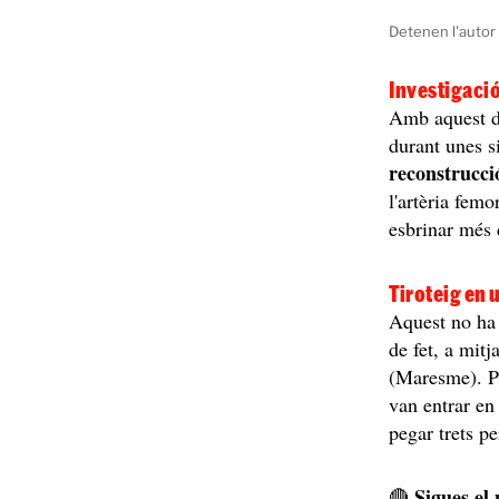
Detenen l'autor 
Investigaci
Amb aquest di
durant unes s
reconstrucció
l'artèria femo
esbrinar més d
Tiroteig en 
Aquest no ha e
de fet, a mitj
(Maresme). Pe
van entrar en
pegar trets p
Sigues el
🔴