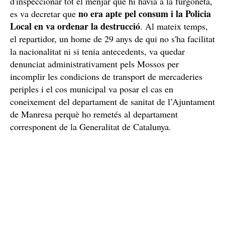
La carn es va fer malbé per les altes temperatures a la furgoneta. /
CME
El menjar estava fet malbé i va acabar destruït
Els agents van activar la Unitat Regional de Medi
Ambient i la Policia Local, que van acompanyar la
furgoneta i el conductor a les dependències municipals
per fer les comprovacions pertinents. Després
d'inspeccionar tot el menjar que hi havia a la furgoneta,