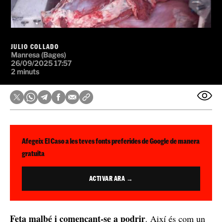
JULIO COLLADO
Manresa (Bages)
26/09/2025 17:57
2 minuts
Afegeix El Caso a les teves fonts preferides de Google de manera
gratuïta
ACTIVAR ARA →
Feta malbé i començant-se a podrir
. Així és com un