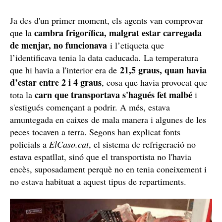
Ja des d'un primer moment, els agents van comprovar
cambra frigorífica, malgrat estar carregada
que la
de menjar, no funcionava
i l’etiqueta que
l’identificava tenia la data caducada. La temperatura
21,5 graus, quan havia
que hi havia a l'interior era de
d’estar entre 2 i 4 graus
, cosa que havia provocat que
carn que transportava s'hagués fet malbé
tota la
i
s'estigués començant a podrir. A més, estava
amuntegada en caixes de mala manera i algunes de les
peces tocaven a terra. Segons han explicat fonts
policials a
ElCaso.cat
, el sistema de refrigeració no
estava espatllat, sinó que el transportista no l'havia
encès, suposadament perquè no en tenia coneixement i
no estava habituat a aquest tipus de repartiments.