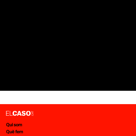
Qui som
Què fem