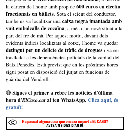
600 euros en efectiu
la cartera de l'home amb prop de
fraccionats en bitllets
. Sota el seient del conductor,
caixa negra imantada amb
també es va localitzar una
vuit embolcalls de cocaïna
, a més d'un novè situat a la
part del fre de mà. Per aquest motiu, davant dels
evidents indicis localitzats al cotxe, l'home va quedar
detingut per un delicte de tràfic de drogues
i va ser
traslladat a les dependències policials de la capital del
Baix Penedès. Està previst que en les pròximes hores
sigui posat en disposició del jutjat en funcions de
guàrdia del Vendrell.
Sigues el primer a rebre les notícies d'última
🔴
hora d'
al teu WhatsApp.
Clica aquí, és
ElCaso.cat
gratuït!
Ha passat alguna cosa que encara no surt a EL CASO?
AVISA'NS DES D'AQUÍ