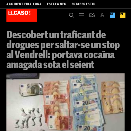
ACCIDENT FIRA TONA
ESTAFA NFC
ESTAFES ESTIU
Descobert un traficant de
drogues per saltar-se un stop
al Vendrell: portava cocaïna
amagada sota el seient