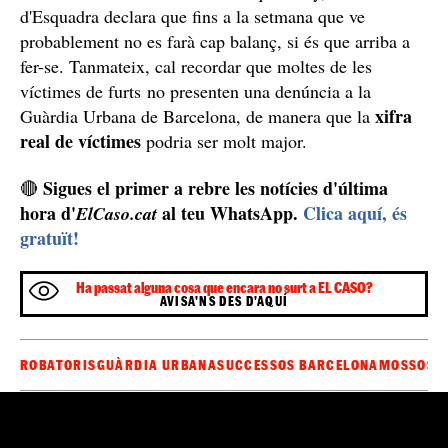
Una usuària explica que pateix un furt i que a la comissaria
coincideix amb quatre noies més que han patit la mateixa
situació.
Una usuària avisa d'anar amb compte durant les Festes de Gràcia
a causa de l'increment de furts.
Manquen dades oficials per part dels cossos
policials
La Guàrdia Urbana de Barcelona (GUB) no ha pogut
confirmar a
El Caso
la xifra total de furts denunciats
arran de les Festes de Gràcia d'aquest any, i Mossos