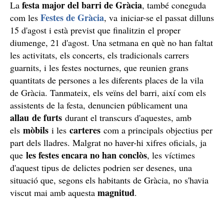
festa major del barri de Gràcia
La
, també coneguda
Festes de Gràcia
com les
, va iniciar-se el passat dilluns
15 d'agost i està previst que finalitzin el proper
diumenge, 21 d'agost. Una setmana en què no han faltat
les activitats, els concerts, els tradicionals carrers
guarnits, i les festes nocturnes, que reunien grans
quantitats de persones a les diferents places de la vila
de Gràcia. Tanmateix, els veïns del barri, així com els
assistents de la festa, denuncien públicament una
allau de furts
durant el transcurs d'aquestes, amb
mòbils
carteres
els
i les
com a principals objectius per
part dels lladres. Malgrat no haver-hi xifres oficials, ja
les festes encara no han conclòs
que
, les víctimes
d'aquest tipus de delictes podrien ser desenes, una
situació que, segons els habitants de Gràcia, no s'havia
magnitud
viscut mai amb aquesta
.