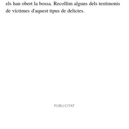
Tot i que no hi ha constància, per ara, de cap succés on
s'hagi emprat la violència o la intimidació per tal de
cometre un robatori, segons han confirmat els Mossos
d'Esquadra a
El Caso
, sí que és cert que s'ha registrat
un elevat nombre de furts
. Les víctimes relaten que el
furt s'ha produït quan elles no paraven atenció; tenien el
mòbil i la cartera dins la bossa o a les butxaques i, de
cop, en buscar-los, s'adonen que han desaparegut, o que
els han obert la bossa. Recollim alguns dels testimonis