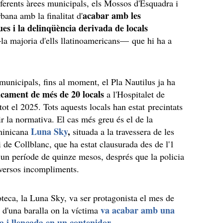
ferents àrees municipals, els Mossos d'Esquadra i
acabar amb les
bana amb la finalitat d'
es i la delinqüència derivada de locals
la majoria d'ells llatinoamericans— que hi ha a
.
municipals, fins al moment, el Pla Nautilus ja ha
ncament de més de 20 locals
a l'Hospitalet de
tot el 2025. Tots aquests locals han estat precintats
r la normativa. El cas més greu és el de la
Luna Sky
,
minicana
situada a la travessera de les
i de Collblanc, que ha estat clausurada des de l'1
 un període de quinze mesos, després que la policia
iversos incompliments.
teca, la Luna Sky, va ser protagonista el mes de
va acabar amb una
d'una baralla on la víctima
 i llençada en un contenidor.