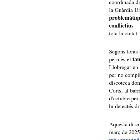
coordinada di
la Guàrdia Ur
problemàtiqu
conflictiu
s —
tota la ciutat
Segons fonts 
ta
permès el
Llobregat en 
per no compli
discoteca do
Corts, al barr
d'octubre per
hi detectés d
Aquesta disco
març de 2025 
mà amputada