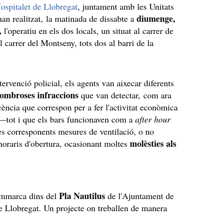
ospitalet de Llobregat
, juntament amb les Unitats
diumenge,
han realitzat, la matinada de dissabte a
,
l'operatiu en els dos locals, un situat al carrer de
al carrer del Montseny, tots dos al barri de la
ervenció policial, els agents van aixecar diferents
ombroses infraccions
que van detectar, com ara
icència que correspon per a fer l'activitat econòmica
—tot i que els bars funcionaven com a
after hour
es corresponents mesures de ventilació, o no
molèsties als
 horaris d'obertura, ocasionant moltes
s
Pla Nautilus
'emmarca dins del
de l'Ajuntament de
de Llobregat. Un projecte on treballen de manera