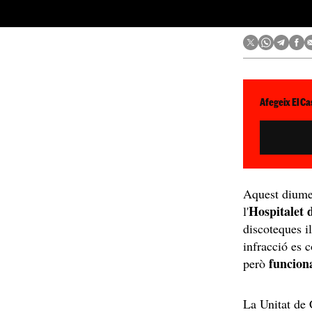
Afegeix El Ca
Aquest diume
Hospitalet 
l'
discoteques i
infracció es c
funcion
però
La Unitat de 