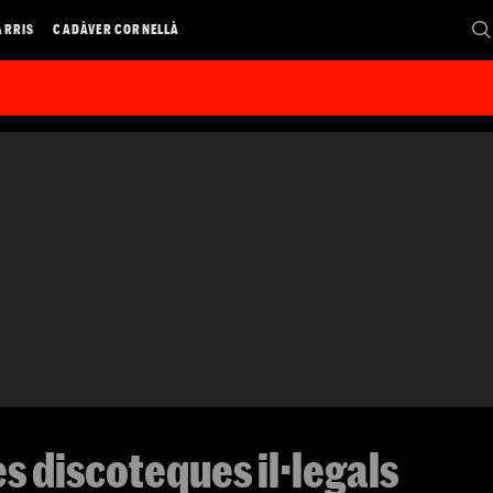
ARRIS
CADÀVER CORNELLÀ
 discoteques il·legals