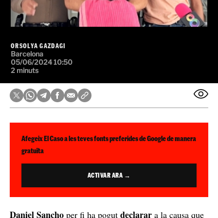
ORSOLYA GAZDAGI
Barcelona
05/06/2024 10:50
2 minuts
Afegeix El Caso a les teves fonts preferides de Google de manera
gratuïta
ACTIVAR ARA →
Daniel Sancho
declarar
per fi ha pogut
a la causa que