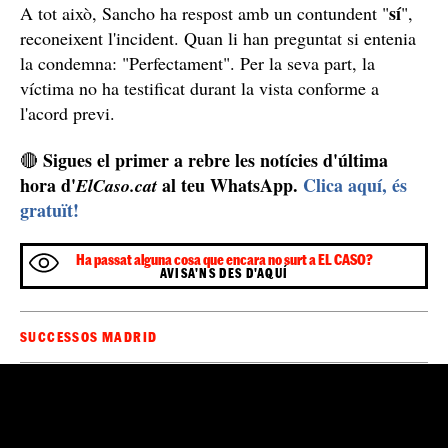
sí
A tot això, Sancho ha respost amb un contundent "
",
reconeixent l'incident. Quan li han preguntat si entenia
la condemna: "Perfectament". Per la seva part, la
víctima no ha testificat durant la vista conforme a
l'acord previ.
Sigues el primer a rebre les notícies d'última
🔴
hora d'
al teu WhatsApp.
Clica aquí, és
ElCaso.cat
gratuït!
Ha passat alguna cosa que encara no surt a EL CASO?
AVISA'NS DES D'AQUÍ
SUCCESSOS MADRID