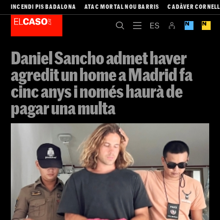
INCENDI PIS BADALONA
ATAC MORTAL NOU BARRIS
CADÀVER CORNEL
Daniel Sancho admet haver
agredit un home a Madrid fa
cinc anys i només haurà de
pagar una multa